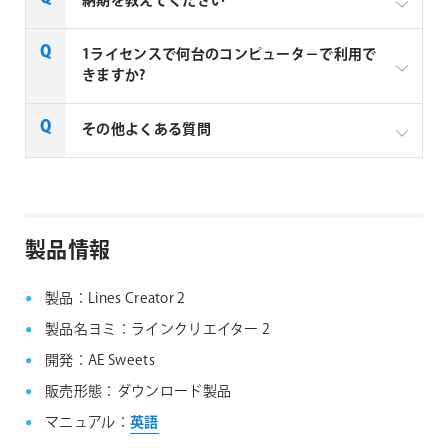
納期を教えてください
AE Sweets社の全製品はご注文から1～2営業日での納
1ライセンスで何台のコンピュータ－で利用で
品となります。
きますか?
1ライセンスにつき、1台のコンピューターでご利用い
その他よくある質問
ただけます。例えば3台のコンピューターで利用する
場合は3ライセンス必要となります。
AE Sweets社製品 FAQ
製品情報
製品：Lines Creator 2
製品名ヨミ：ラインクリエイター 2
開発：AE Sweets
販売形態：ダウンロード製品
マニュアル：
英語