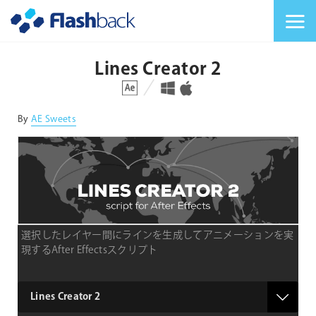
Flashback Japan Inc
メニューを切り替
Lines Creator 2
対応プラットフォーム
対応OS
By
AE Sweets
選択したレイヤー間にラインを生成してアニメーションを実
現するAfter Effectsスクリプト
product