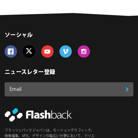
ソーシャル
Follow us on Facebook
Follow us on Twitter
Follow us on YouTube
Follow us on Vimeo
Follow us on Instagram
ニュースレター登録
Email
登
ア
ド
録
レ
ス
*
必
フラッシュバックジャパンは、モーショングラフィック、
須
映像編集、VFX、デザインの幅広い分野において、クリエ