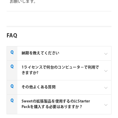
お願いします。
FAQ
納期を教えてください
AE Sweets社の全製品はご注文から1～2営業日での納
1ライセンスで何台のコンピュータ－で利用で
品となります。
きますか?
1ライセンスにつき、1台のコンピューターでご利用い
その他よくある質問
ただけます。例えば3台のコンピューターで利用する
場合は3ライセンス必要となります。
Sweetの拡張製品を使用するのにStarter
Packを購入する必要はありますか？
AE Sweets社製品 FAQ