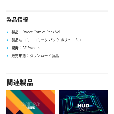
Sweetの拡張製品を使用にはStarter Packを購入する
必要はございませんがSweetをインストールしていた
だく必要がございます。
製品情報
インストーラーにつきましては
Starter Pack
の製品ペ
ージからダウンロードしてインストールしてくださ
い。
製品：Sweet Comics Pack Vol.1
製品名ヨミ：コミック パック ボリューム 1
開発：AE Sweets
販売形態：ダウンロード製品
関連製品