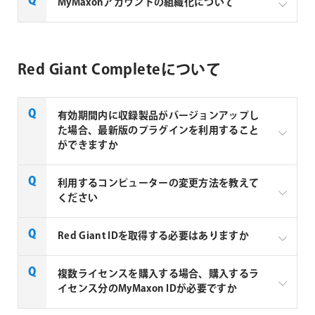
Red Giant Complete 年間サブスクリプション フロー
MyMaxonアカウントの組織化について
旧バージョンのインストーラーリクエストの旨を入力
ティング版のライセンスオプションが以下の2種類と
し、Descriptionには必要なインストーラーバージョ
レンダリング用マシンにMaxon Appをインストー
なりました。
ン(例：Trapcode Suite 13)とOS、製品のシリアルを記
MyMaxonアカウントを組織化することで複数ライセ
ルします。
入してください。
ンスを管理することができます。MyMaxonアカウン
RLMフローティングライセンス
*
Red Giant Completeについて
MyMaxonアカウントのIDとPWでサインインしま
トの組織化は、以下の条件の際に申請することができ
※Maxon Computer株式会社のサポートフォームは英
(従来のサーバーマシンにインストールするライセ
す。
ます。
語ですが日本語での対応が可能です、チケット作成時
ンスファイルを発行)
は日本語で入力してください。
Red Giant をインストールします。
MyMaxonアカウントの組織化
有効期間内に収録製品がバージョンアップし
通常のRed Giant Complete 年間サブスクリプシ
aerenderやMedia encoderを使ってレンダリング
(ボリュームライセンスを組織化した場合、ユーザ
た場合、最新版のプラグインを利用すること
ョンを商用3ライセンス以上持っている場合
ジョブを投げます。
ーまたはグループ単位でのライセンス割り当てを
ができますか
通常のライセンスを「組織アカウント」にする
自身で行えるようになり、フローティングとして
と、登録したメールアドレスのユーザーへライセ
自動的にrender onlyを使用してRed Giant を使っ
使用可能)
ンスを振り分けることができます。
たシーンをレンダリングします。
Red Giant Completeの有効期間内であれば、Red
利用するコンピューターの変更方法を教えて
組織アカウントについて(PDF)
例：3ライセンスを３つのメアドへ振り分けること
Giant Completeを利用しているアカウントに最新版
ください
ができる。
の利用権が自動で付与されます。追加費用なしで常に
*従来のRLMでのフローティングライセンスを希望す
最新版をご利用いただくことができます。
Red Giant Complete 年間サブスクリプション フ
利用を終了するコンピューターでRed Giant
Red Giant IDを取得する必要はありますか
る場合はMaxon社への事前申請が必要となります。事
ローティング版(ボリュームライセンス)を商用3ラ
Application Managerを開き、Sign Outしてくださ
前申請の際にはRLM希望理由もお知らせください。な
イセンス以上持っている場合
い。Sign Outすることでライセンス認証解除が完了し
お、サーバーやクライアントがインターネット接続で
ボリュームライセンスを「組織アカウント」にし
Red Giant Completeのご利用には、MyMaxon ID (ア
複数ライセンスを購入する場合、購入するラ
ます。続いて新しくRed Giant Completeを利用するコ
きない環境でご使用いただくケースのみRLMの販売を
た場合、グループにライセンスを振り分けること
カウント)が必須となります。事前にアカウントを作
イセンス分のMyMaxon IDが必要ですか
ンピューターにRed Giant Application Managerをイン
許可が出る形になりますので、そのような状況である
ができます。
成の上、ご注文時にMyMaxon ID に登録している
ストールし、Sign Inすることでライセンス認証が完了
かどうかお知らせください。