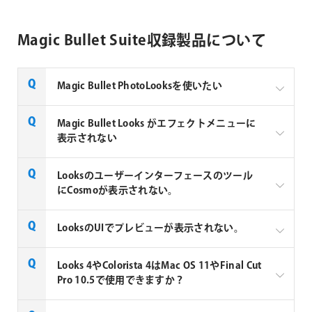
例：4ライセンスのうち、2ライセンスをAグルー
Emailアドレスをお知らせください。
します。
Red Giant Completeは1つのMyMaxon IDに複数ライ
プに、2ライセンスをBグループに振り分ける。A
MyMaxonの作成方法はこちら
センスを付与できます。
グループ、Bグループでそれぞれ2ライセンスをフ
Magic Bullet Suite収録製品について
ローティングのように使える。
例えば、東京と大阪のスタッフで流動的にライセンス
Magic Bullet PhotoLooksを使いたい
を回して使いたい、という場合などお客さまの環境に
よっては、ボリュームライセンスの「組織アカウン
ト」はメリットがあります。
Magic Bullet PhotoLooks は、開発を終了し、それに
Magic Bullet Looks がエフェクトメニューに
伴い販売を終了したため、Magic Bullet Looks 3以降
表示されない
はPhotoshop 未対応です。Magic Bullet Suite 12、ま
たは Magic Bullet Looks 3 のシリアルNo.をお持ちのお
Looks3_64.aexが以下のディレクトリにインストール
Looksのユーザーインターフェースのツール
客様は、Color Suite 11.1.4のインストーラーでMagic
されているかご確認ください。
にCosmoが表示されない。
Bullet PhotoLooks (Magic Bullet Look の Photoshop対
応) をインストールすることができます。
C:\Program Files\Adobe\Common\Plug-
ins\CS6\MediaCore\MBLooks
Cosmoは開発元の方針により既存機能強化の為に削
LooksのUIでプレビューが表示されない。
Red Giant 社製品 旧バージョンインストーラー
除されました。
もし「Looks3_64.aex」が別のフォルダにインストー
なお、Magic Bullet Photolooks は、販売終了製品のた
ルされている場合は、「Looks3_64.aex」を MBLooks
一部のシステムでプロジェクト設定の色深度が16bit
Looks 4やColorista 4はMac OS 11やFinal Cut
め、サポート対象外となりますことご利用証くださ
フォルダ内に移動することで Magic Bullet Looks がエ
に設定されている場合にプレビューが正しく表示され
Pro 10.5で使用できますか？
い。
フェクトメニューに表示されます。
ない事がございます。