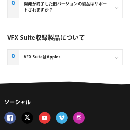
service.bat］を右クリックから［管理者として実行］
Maxon Computer社のエンドーユーザーライセンス契
開発が終了した旧バージョンの製品はサポー
から起動してください。
約 (EULA)では、MyMaxonアカウントで管理するバー
トされますか？
C:\Program Files\Red Giant\Services
ジョンのチームライセンス、チームライセンス
Floatingのみサポートが提供され、永久ライセンスと
＜Mac＞
開発が終了した旧バージョンの製品はサポートされま
サブスクリプション・ライセンスはサポートが提供さ
ターミナルを起動して以下のコマンドを実行してくだ
せん。
れません。
さい。
VFX Suite収録製品について
Maxon Computer社のエンドーユーザーライセンス契
sudo /Library/Application\
フラッシュバックジャパンでは、現現在販売中の
約 (EULA)では、MyMaxonアカウントで管理するバー
Support/Maxon/Tools/uninstall-maxon-service.sh
Maxon Computer社製品の永久ライセンスとサブスク
ジョンのチームライセンス、チームライセンス
リプション・ライセンスのサポートを提供します。
VFX SuiteはApples
Maxon Appにつきましては以下のURLより最新バージ
Floatingのみサポートが提供されますが、フラッシュ
ョンをダウンロードしてインストールしてください。
バックジャパンでは現現在販売中のMaxon Computer
エンドーユーザーライセンス契約 (EULA)
社製品の永久ライセンスとサブスクリプション・ライ
はい、VFX Suite 2.0以降のバージョンがAppleシリコ
【MAXON APP】<WIN> インストーラー
センスのサポートを提供します。
ン対応となります。
エンドーユーザーライセンス契約 (EULA)
【MAXON APP】<MAC> インストーラー
ソーシャル
※サービスをアンイストール後にMaxon Appを再イ
ンストール後は再認証が必要となります。
Follow us on Facebook
Follow us on Twitter
Follow us on YouTube
Follow us on Vimeo
Follow us on Instagram