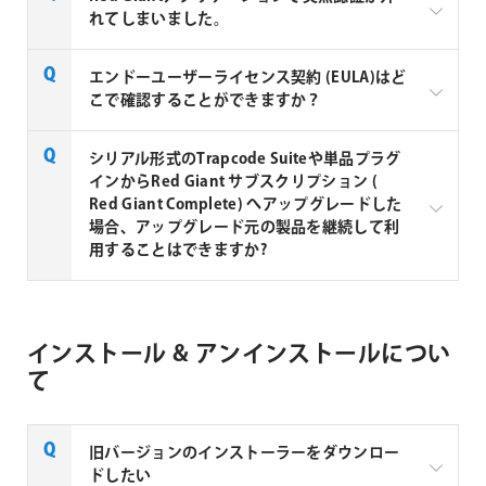
Render Node Pack for Red Giant の購入はこちら
以下のディレクトリから［製品名.rgs］を削除してく
れてしまいました。
Magic Bullet Looks 4
v4/3/2/1.4
【対象チームライセンス】
ださい。
※Maxon社の以下のチームライセンスをお使いのユー
C:\ProgramData\RedGiant\Licenses
ザーの方は、1ライセンスにつき Cinema 4D Render
v4のみ (旧バージョンの
Red GiantでサインインしているMy Maxonアカウント
Maxon One (チーム ライセンス、チーム ライセンス
エンドーユーザーライセンス契約 (EULA)はど
Magic Bullet Colorista IV
認証不可)
Only Node、Red Giant Render Only Node が2本ずつ
＜Mac＞
をサインアウト後に再度サインインしていただく事で
Floating、チーム ライセンス RLM)
こで確認することができますか？
無償で付属します。FAQ「チームライセンス向けの無
Finderの［移動］→［フォルダーへ移動］から以下の
復旧する事ができます。
↓↓↓
v3のみ (旧バージョンの
償レンダーライセンスについて」をご参照ください。
ディレクトリを指定して移動してください。
Magic Bullet Denoiser III
Cinema 4D Render Only Node、Red Giant Render
認証不可)
解決しない場合は、同ページにあります[Red Giant
Maxon Computer社製品の エンドーユーザーライセ
シリアル形式のTrapcode Suiteや単品プラグ
/Users/Shared/Red Giant/.prefs
Only Nodeが1ライセンスにつき各2本づつ付属
※Red Giant Render Only Node は、Red Giant製品の
Application Managerについて]をご参照のうえ、サー
ンス契約 (EULA)は 下記リンクよりご確認ください。
インからRed Giant サブスクリプション (
最新バージョンのみ対応です。
v2のみ (旧バージョンの
移動後、［com.redgiantsoftware.製品名.plist］を削
ビスをアンインストール後に再度アプリケーションマ
Cinema 4D + Red Giant (チーム ライセンス、チーム
Red Giant Complete) へアップグレードした
Magic Bullet Mojo II
認証不可)
除してください。
ネージャーを再インストール後にMy Maxonでサイン
ライセンス Floating、チーム ライセンス RLM)
場合、アップグレード元の製品を継続して利
エンドーユーザーライセンス契約 (EULA)
イン後に認証できるかお試しください。
↓↓↓
用することはできますか?
v2のみ (旧バージョンの
Magic Bullet Cosmo II
Cinema 4D Render Only Node、Red Giant Render
認証不可)
※本製品は認証時から2週間おきにオンラインでライ
Only Nodeが1ライセンスにつき各2本づつ付属
センスチェックを行い、ライセンスチェックができな
シリアル形式のTrapcode Suiteや単品プラグインから
Magic Bullet Film
v1.x
かった場合でもライセンスが外れてしまいます。
Cinema 4D + Redshift (チーム ライセンス、チーム
Red Giant サブスクリプション (Red Giant Complete)
インストール & アンインストールについ
ライセンス Floating、チーム ライセンス RLM)
やMaxon Oneへアップグレードした場合、アップグレ
Magic Bullet Renoiser
v1.x
↓↓↓
て
ード元の永続ライセンス（シリアル形式）は継続して
Cinema 4D Render Only Nodeが1ライセンスにつき各
使用することができます。
2本づつ付属
Cinema 4D (チーム ライセンス、チーム ライセンス
旧バージョンのインストーラーをダウンロー
Floating、チーム ライセンス RLM)
ドしたい