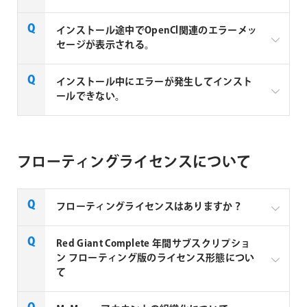
↓↓↓
Cinema 4D Render Only Nodeが1ライセンスにつき各
シリアル形式のTrapcode Suite 15とMagic Bullet suite
インストール途中でOpenCl関連のエラーメッ
2本づつ付属
13、VFX Suite 1をご利用のお客様はMaxon APPより
セージが表示される。
Red Giant (チーム ライセンス、チーム ライセンス
ダウンロードのうえご利用ください。
Floating、チーム ライセンス RLM)
OpenCL.dllエラーはGPUのWindowsシステムファイル
インストール中にエラーが発生してインスト
↓↓↓
シリアル形式のライセンスをご利用の場合
に関連しています。
ールできない。
Red Giant Render Only Nodeが1ライセンスにつき各2
(Maxon APPご使用時)
グラフィックドライバーを更新する事で改善される事
本づつ付属
があります。
再度最新バージョンのインストーラーをダウンロード
※Cinema 4D Render Only Node、Red Giant Render
して、デスクトップに保存してください。
Only Nodeは、MyMaxonアカウントで管理するレンダ
フローティングライセンスについて
ーライセンスです。また Red Giant Render Only Node
デスクトップに保存した圧縮ファイルをOS純正のア
Maxon AppからダウンロードできないRed Giant &
は、Red Giant製品の最新バージョンのみ対応です。
ーカイブユーティリティを使用して圧縮ファイルを展
Trapcode 製品 旧バージョンインストーラーが必要な
開してください。(Windowsの場合は7zip等を使用し
場合、Maxon Computer株式会社の【
MAXON サポー
フローティングライセンスはありますか？
て展開してください。)
【無償レンダーライセンス申請方法】
トセンター
】よりお問合せください。
サポートセンタ
展開したインストーラーを右クリックで[開く]から起
ー>サインインし、チケットを作成からチケットを作
対象チームライセンスをお使いの方は、MyMaxonア
現在、Red Giant製品のフローティングライセンスは
Red Giant Complete 年間サブスクリプショ
動してインストールできるかお試しください。
成してください。* (*Mymaxonアカウントへのログイ
カウントに該当の無償レンダーライセンスが自動で提
Red Giant Complete 年間サブスクリプション フロー
ン フローティング版のライセンス形態につい
ンが必要)
供されます。
ティング版
としての提供となります。
て
Submit a requestページでI need technical support
for product installation or usageを選択し、Subjectに
【Red Giant Render Only Node 使用方法】