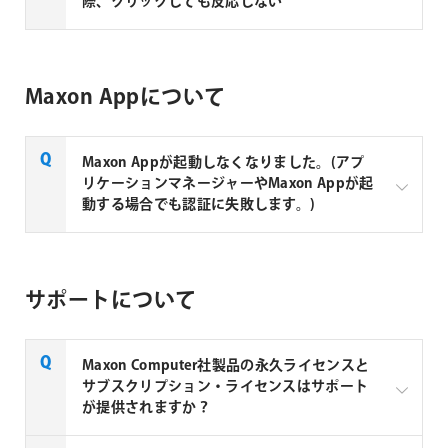
際、クリックしても反応しない
Windows10でのご使用の場合、マシンによりプルダ
ウンが表示されない場合がございます。
Maxon Appについて
その場合、出力形式選択時に「▼」をクリック後、キ
ーボードの「PageUp」や「PageDown」を押して出
力形式が変更できるかお試しください。
Maxon Appが起動しなくなりました。(アプ
リケーションマネージャーやMaxon Appが起
動する場合でも認証に失敗します。)
OSのアップグレード等を行った場合にアプリケーシ
ョンマネージャーのサービスがクラッシュしてしまう
サポートについて
事がございます。
その場合、以下の方法でアプリケーションマネージャ
ーのサービスをアンインストール後に最新バージョン
Maxon Computer社製品の永久ライセンスと
のアプリケーションマネージャーを再インストールし
サブスクリプション・ライセンスはサポート
て動作をご確認ください。
が提供されますか？
＜Windows＞
以下のディレクトリにあります［uninstall-maxon-