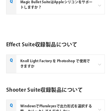
回避策として、プロジェクト設定の色深度を8bitもし
Looks 4やColorista 4はMac OS 11やFinal Cut Pro 10.5
Magic Bullet SuiteはAppleシリコンをサポー
くは32bitに設定後に再度UIを起動するとプレビュー
をサポートしておりません。
トしますか？
が正しく表示されます。
また、Magic Bullet Suite 14に収録されているバージ
ョンはまだFinal Cut Proをサポートしていないのでご
はい、Magic Bullet Suite 15.1以降のバージョンが
注意ください。(対応版は後日リリース予定となって
Appleシリコン対応となります。
おります。)
どうしても使用したい場合は、Looksのユーザーイン
Effect Suite収録製品について
ターフェースを起動し、Cosmoが使用されているプリ
セットを適用し、他のツールを削除してプリセットを
保存してご使用ください。(画像をご参照ください。)
Knoll Light Factory を Photoshop で使用で
きますか
Knoll Light Factory for Photoshop は、開発を終了
し、それに伴い販売を終了致しました。Knoll Light
Shooter Suite収録製品について
Factory 3以降のバージョンは、Photoshopでご利用い
ただくことはできません。
WindowsでPluraleyesで出力形式を選択する