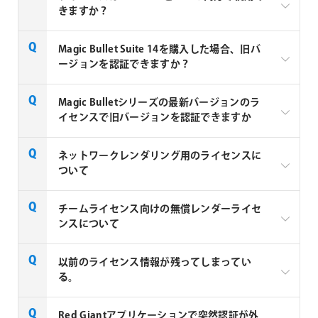
ーター(デスクトップ、ノートパソコン、OSの組み合
きますか？
わせは自由)に行えますが、2台のマシンで同時に使用
することは許可されておりません。例えば2台のコン
Red Giant社製品のライセンスは、Windows と Mac 共
Magic Bullet Suite 14を購入した場合、旧バ
ピューターで同時に利用(ライセンス認証)する場合は
通で使用できるハイブリッド仕様です。
ージョンを認証できますか？
2ライセンス必要になります。
※上記は以前のライセンス形態の情報となり、現在の
Magic Bullet Suite 14 からライセンス形態がシリアル
Magic Bulletシリーズの最新バージョンのラ
My Maxonアカウントのライセンス形態では1ライセ
No.からMyMaxon IDへの付与に代わり、これに伴い
イセンスで旧バージョンを認証できますか
ンスにつき、1台までの認証となります。
v14ではv13までしか認証できません。
v13をインストールしたい場合は以下のURLよりイン
Magic Bullet シリーズの最新バージョンのライセンス
ネットワークレンダリング用のライセンスに
ストーラーをダウンロードしてインストールしてくだ
で一部の旧バージョンを認証できます。各製品により
ついて
さい。
認証できる旧バージョンが異なりますので詳細は以下
[Magic Bullet Suite 13インストーラー]
をご参照ください。
Red Giant または Maxon One サブスクリプション チ
チームライセンス向けの無償レンダーライセ
＜Windows＞
ームライセンス、チームライセンスFloating、チーム
ンスについて
＜Mac＞
ライセンス RLM をお持ちの場合、有償にてレンダー
製品名
認証可能バージョン
ライセンス Render Node Pack for Red Giant を購入い
Maxon社の以下のチームライセンスをお使いのユーザ
以前のライセンス情報が残ってしまってい
ただけます。
Magic Bullet Suite 14
v14/13
ーの方は、1ライセンスにつき Cinema 4D Render
る。
年間サブスクリプションライセンスとして、5レンダ
Only Node、Red Giant Render Only Node が2本ずつ
ーノード単位での販売となります。
Magic Bullet Suite 13
v13/12
無償で付属します。
＜Windows＞
Red Giantアプリケーションで突然認証が外