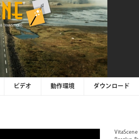
VitaScen
V5
個
ビデオ
動作環境
ダウンロード
VitaScen