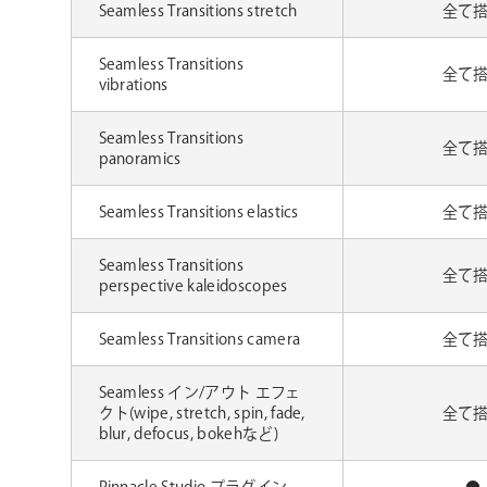
Seamless Transitions stretch
全て
Seamless Transitions
全て
vibrations
Seamless Transitions
全て
panoramics
Seamless Transitions elastics
全て
Seamless Transitions
全て
perspective kaleidoscopes
Seamless Transitions camera
全て
Seamless イン/アウト エフェ
クト(wipe, stretch, spin, fade,
全て
blur, defocus, bokehなど)