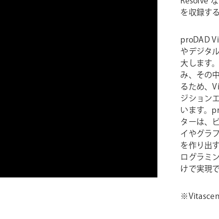
Resol
を収録す
proDAD
やデジタ
大します。
み、その中
るため、V
ジション
います。pr
ターは、
イやグラ
を作り出
ログラミ
けで実現
※Vitas