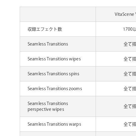
VitaScene
収録エフェクト数
1700
Seamless Transitions
全て
Seamless Transitions wipes
全て
Seamless Transitions spins
全て
Seamless Transitions zooms
全て
Seamless Transitions
全て
perspective wipes
Seamless Transitions warps
全て