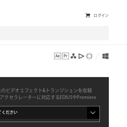
ユ
ログイン
ー
テ
ィ
対応プラットフォーム
対応OS
リ
テ
ィ・
ナ
以上のビデオエフェクト&トランジションを収録
ビ
アクセラレーターに対応するEDIUSやPremiere
dia Composer、DaVinci Resolveなどマルチホ
ゲ
のプラグイン集
ー