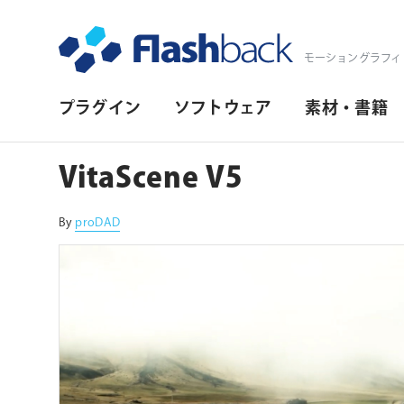
Flashback Japan Inc
モーショングラフィ
プ
プラグイン
ソフトウェア
素材・書籍
ラ
イ
VitaScene V5
マ
リ・
By
proDAD
ナ
ビ
ゲ
ー
シ