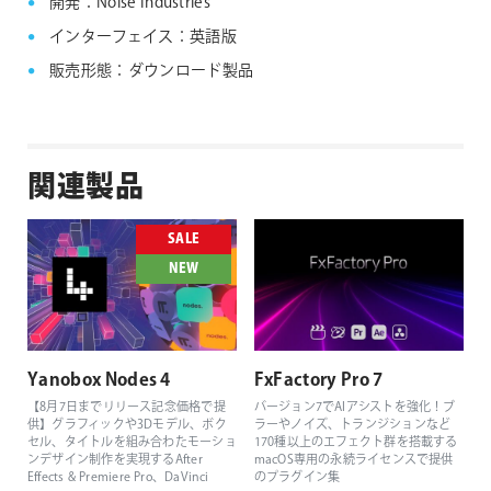
開発：Noise Industries
インターフェイス：英語版
販売形態：ダウンロード製品
関連製品
SALE
NEW
Yanobox Nodes 4
FxFactory Pro 7
【8月7日までリリース記念価格で提
バージョン7でAIアシストを強化！ブ
供】グラフィックや3Dモデル、ボク
ラーやノイズ、トランジションなど
セル、タイトルを組み合わたモーショ
170種以上のエフェクト群を搭載する
ンデザイン制作を実現するAfter
macOS専用の永続ライセンスで提供
Effects & Premiere Pro、DaVinci
のプラグイン集