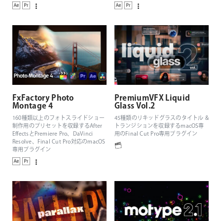
Resolve、Final Cut Pro対応の3Dパー
ティクルジェネレーター
FxFactory Photo
PremiumVFX Liquid
Montage 4
Glass Vol.2
160種類以上のフォトスライドショー
45種類のリキッドグラスのタイトル &
制作用のプリセットを収録するAfter
トランジションを収録するmacOS専
EffectsとPremiere Pro、DaVinci
用のFinal Cut Pro専用プラグイン
Resolve、Final Cut Pro対応のmacOS
専用プラグイン