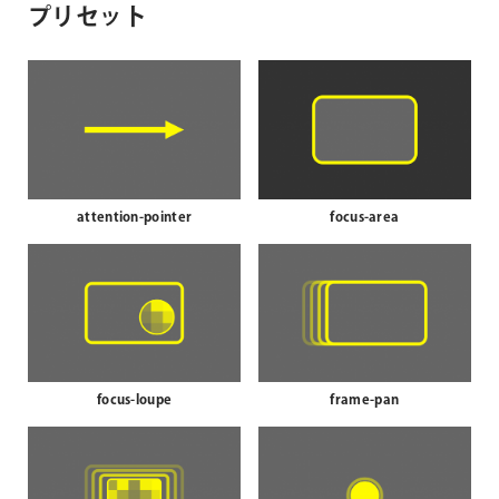
プリセット
attention-pointer
focus-area
focus-loupe
frame-pan