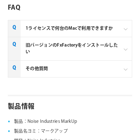
FAQ
1ライセンスで何台のMacで利用できますか
Noise Industries社製品、FxFactory プラグインファミ
旧バージョンのFxFactoryをインストールした
リー製品は、1ライセンスにつき1台のMacでのみ使用
い
できる製品です。
FxFactory 旧バージョンインストーラーページよりご
その他質問
利用のOSに対応するインストーラーをダウンロード
してください。なお、旧バージョンのインストーラー
は、サポート対象外となりますことご了承ください。
Noise Industries社製品、FxFactory プラグイン
ファミリー製品 FAQ
FxFactory 旧バージョンインストーラー
製品情報
製品：Noise Industries MarkUp
製品名ヨミ：マークアップ