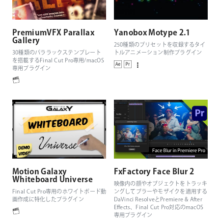
PremiumVFX Parallax
Yanobox Motype 2.1
Gallery
250種類のプリセットを収録するタイ
30種類のパララックステンプレート
トルアニメーション制作プラグイン
を搭載するFinal Cut Pro専用/macOS
専用プラグイン
Motion Galaxy
FxFactory Face Blur 2
Whiteboard Universe
映像内の顔やオブジェクトをトラッキ
Final Cut Pro専用のホワイトボード動
ングしてブラーやモザイクを適用する
画作成に特化したプラグイン
DaVinci ResolveとPremiere & After
Effects、Final Cut Pro対応のmacOS
専用プラグイン