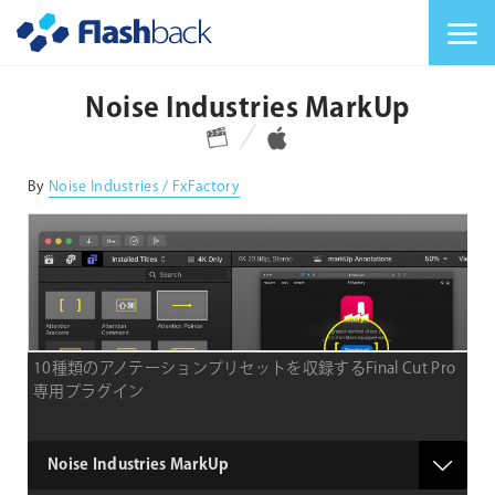
Flashback Japan Inc
メニューを切り替
Noise Industries MarkUp
対応プラットフォーム
対応OS
By
Noise Industries / FxFactory
10種類のアノテーションプリセットを収録するFinal Cut Pro
専用プラグイン
type