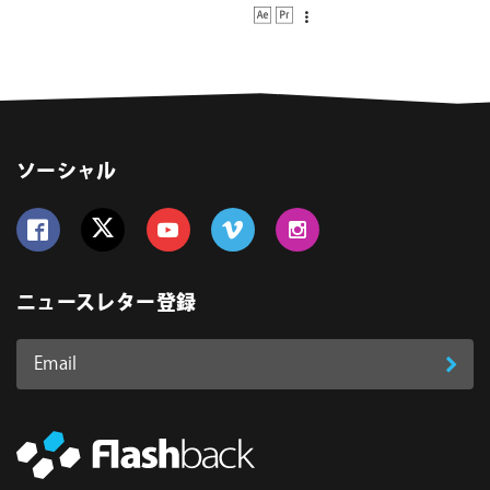
ソーシャル
Follow us on Facebook
Follow us on Twitter
Follow us on YouTube
Follow us on Vimeo
Follow us on Instagram
ニュースレター登録
Email
登
ア
ド
録
レ
ス
*