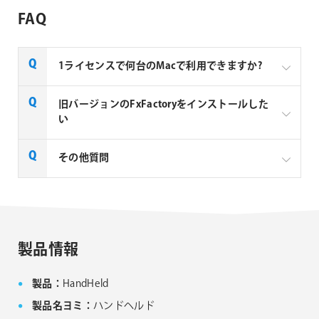
FAQ
1ライセンスで何台のMacで利用できますか?
Noise Industries社製品、FxFactory プラグインファミ
旧バージョンのFxFactoryをインストールした
リー製品は、1ライセンスにつき1台のMacでのみ使用
い
できる製品です。
FxFactory 旧バージョンインストーラーページよりご
その他質問
利用のOSに対応するインストーラーをダウンロード
してください。なお、旧バージョンのインストーラー
は、サポート対象外となりますことご了承ください。
Noise Industries社製品、FxFactory プラグイン
ファミリー製品 FAQ
FxFactory 旧バージョンインストーラー
製品情報
製品：
HandHeld
製品名ヨミ：
ハンドヘルド