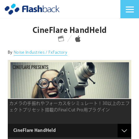
Flashback Japan Inc
メニューを切り替
CineFlare HandHeld
対応プラットフォーム
対応OS
By
Noise Industries / FxFactory
カメラの手振れやフォーカスをシミュレート！30以上のエフ
ェクトプリセット搭載のFinal Cut Pro用プラグイン
product