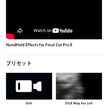
HandHeld Effects for Final Cut Pro X
プリセット
Drift
DSLR Whip Pan Left