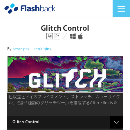
Flashback Japan Inc
メニューを切り替
Glitch Control
対応プラットフォーム
対応OS
By
aescripts + aeplugins
色収差とディスプレイスメント、ストレッチ、カラーサイク
ル、合計4種類のグリッチツールを搭載するAfter Effects &
Premiere Pro対応プラグイン
type