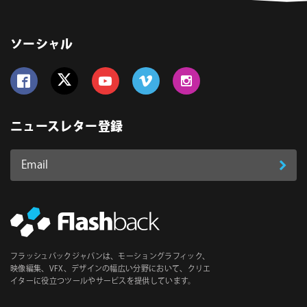
ソーシャル
Follow us on Facebook
Follow us on Twitter
Follow us on YouTube
Follow us on Vimeo
Follow us on Instagram
ニュースレター登録
Email
登
ア
ド
録
レ
ス
*
必
フラッシュバックジャパンは、モーショングラフィック、
須
映像編集、VFX、デザインの幅広い分野において、クリエ
イターに役立つツールやサービスを提供しています。