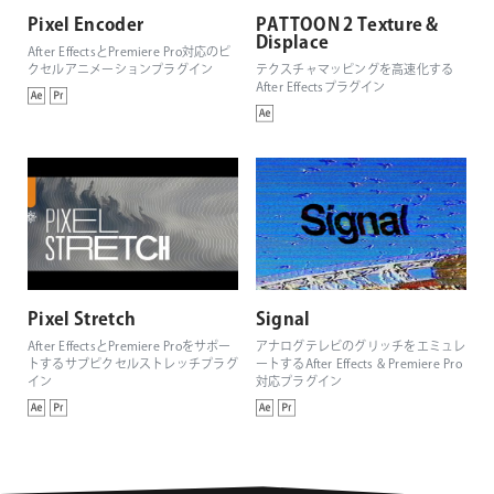
Pixel Encoder
PATTOON 2 Texture &
Displace
After EffectsとPremiere Pro対応のピ
クセルアニメーションプラグイン
テクスチャマッピングを高速化する
After Effectsプラグイン
Pixel Stretch
Signal
After EffectsとPremiere Proをサポー
アナログテレビのグリッチをエミュレ
トするサブピクセルストレッチプラグ
ートするAfter Effects & Premiere Pro
イン
対応プラグイン