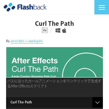
Flashback Japan Inc
メニューを切り替
Curl The Path
対応プラットフォーム
対応OS
By
aescripts + aeplugins
パスに沿ったカールアニメーションをワンクリックで生成す
るAfter Effectsスクリプト
type