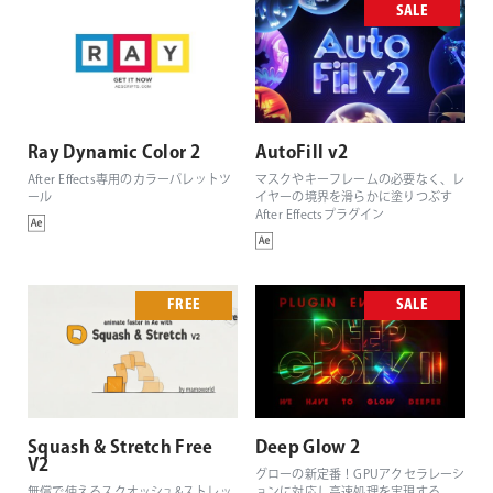
SALE
Ray Dynamic Color 2
AutoFill v2
After Effects専用のカラーパレットツ
マスクやキーフレームの必要なく、レ
ール
イヤーの境界を滑らかに塗りつぶす
After Effectsプラグイン
FREE
SALE
Squash & Stretch Free
Deep Glow 2
V2
グローの新定番！GPUアクセラレーシ