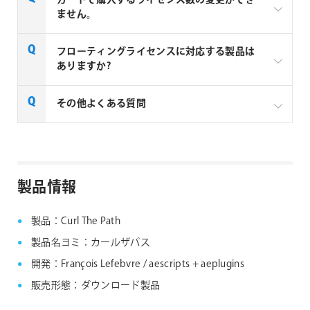
カートで購入するライセンス数の変更ができ
ません。
aescripts + aeplugins製品のを複数ライセンスご購入
フローティングライセンスに対応する製品は
の場合はお見積りベースでの販売となります。複数ラ
ありますか?
イセンスご購入の場合は、下記リンクよりお問い合わ
せください。
一部製品でフローティングライセンスの取扱いがあり
その他よくある質問
aescripts社製品 マルチライセンス見積りフォーム
ます、フローティングライセンス対応製品につきまし
ては下記リンクよりご確認ください。なお、下記リン
なお、複数ライセンスをご購入の場合は購入ライセン
クにない製品につきましては、ノードロックライセン
ス分を認証できる1つのシリアルNo.が納品されます。
aescripts + aeplugins社製品 FAQ
スのみの提供となります。
製品情報
aescripts + aeplugins社 フローティングライセン
ス対応製品
製品：Curl The Path
製品名ヨミ：カールザパス
開発：François Lefebvre / aescripts + aeplugins
販売形態：ダウンロード製品