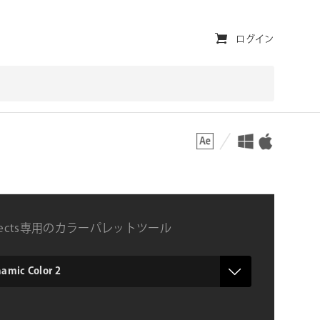
ユ
ログイン
ー
テ
ィ
対応プラットフォーム
対応OS
リ
テ
ィ・
ナ
 Effects専用のカラーパレットツール
ビ
ゲ
ー