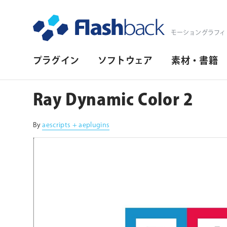
Flashback Japan Inc
モーショングラフィ
プ
プラグイン
ソフトウェア
素材・書籍
ラ
イ
Ray Dynamic Color 2
マ
リ・
By
aescripts + aeplugins
ナ
ビ
ゲ
ー
シ