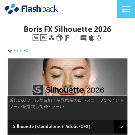
Flashback Japan Inc
メニューを切り替
Boris FX Silhouette 2026
対応プラットフォーム
対応OS
By
Boris FX
新しいAIツールが追加！業界屈指のロトスコープ&ペイント
ツールを搭載したVFXツール
product