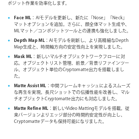
ポジット作業を効率化します。
Face ML
：AIモデルを更新し、新たに「Nose」「Neck」
マットオプションを追加。さらに、顔全体マット生成や、
MLマット／コンポジットツールとの連携も強化しました。
Depth Map ML
：AIモデルを刷新し、より高精細なDepth
Map生成と、時間軸方向の安定性向上を実現しました。
Mask ML
：新しいマルチオブジェクトワークフローに対
応。オブジェクトリスト管理、前景／背景リファインツー
ル、オブジェクト単位のCryptomatte出力を搭載しまし
た。
Matte Assist ML
：中間フレームキャッシュによるスムーズ
な再生を実現。長尺ショットでの伝播性能を改善し、マル
チオブジェクトCryptomatte出力にも対応しました。
Matte Refine ML
：新しいVideo Mattingモデルを搭載。従
来バージョンよりエッジ部分の時間的安定性が向上し、
Cryptomatteデータも保持可能になりました。