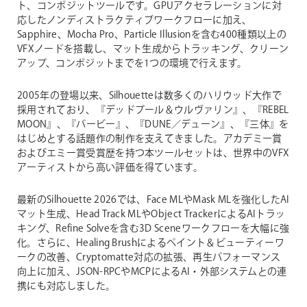
ト、コンポジットツールです。GPUアクセラレーションに対
応したノンディストラクティブワークフローに加え、
Sapphire、Mocha Pro、Particle Illusionを含む400種類以上の
VFXノードを搭載し、マット生成からトラッキング、クリーン
アップ、コンポジットまでを1つの環境で行えます。
2005年の登場以来、Silhouetteは数多くのハリウッド大作で
採用されており、『デッドプール＆ウルヴァリン』、『REBEL
MOON』、『バービー』、『DUNE／デューン』、『三体』を
はじめとする話題作の制作を支えてきました。アカデミー賞
およびエミー賞受賞歴を持つ本ツールセットは、世界中のVFX
アーティストから高い評価を得ています。
最新のSilhouette 2026では、Face MLやMask MLを強化したAI
マット生成、Head Track MLやObject TrackerによるAIトラッ
キング、Refine Solveを含む3D Sceneワークフローを大幅に強
化。さらに、Healing Brushによるペイント＆ビューティーワ
ークの改善、Cryptomatte対応の拡張、再生パフォーマンス
向上に加え、JSON-RPCやMCPによるAI・外部システムとの連
携にも対応しました。