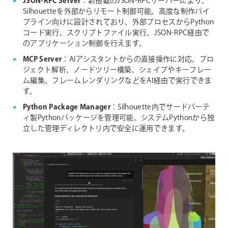
JSON-RPC Server
：新搭載のJSON-RPCサーバーにより、
Silhouetteを外部からリモート制御可能。高度な制作パイ
プライン向けに設計されており、外部プロセスからPython
コード実行、スクリプトファイル実行、JSON-RPC経由で
のアプリケーション制御を行えます。
MCP Server
：AIアシスタントからの直接操作に対応。プロ
ジェクト解析、ノードツリー構築、シェイプやキーフレー
ム編集、フレームレンダリングなどをAI経由で実行できま
す。
Python Package Manager
：Silhouette内でサードパーテ
ィ製Pythonパッケージを管理可能。システムPythonから独
立した管理ディレクトリ内で安全に運用できます。