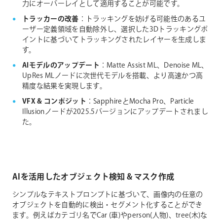
力にオーバーレイとして適用することが可能です。
トラッカーの改善
：トラッキングを妨げる可能性のあるユ
ーザー定義領域を自動除外し、選択した3Dトラッキングポ
イントに基づいてトラッキングされたレイヤーを生成しま
す。
AIモデルのアップデート
：Matte Assist ML、Denoise ML、
UpRes MLノードに次世代モデルを搭載、より高速かつ高
精度な結果を実現します。
VFX & コンポジット
：SapphireとMocha Pro、Particle
Illusionノードが2025.5バージョンにアップデートされまし
た。
AIを活用したオブジェクト検知 & マスク作成
シンプルなテキストプロンプトに基づいて、画像内の任意の
オブジェクトを自動的に検出・セグメント化することができ
ます。例えばカテゴリ名でCar (車)やperson(人物)、tree(木)な