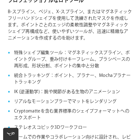
プロフェッショナルなロトツール
B-スプライン、ベジェ、X-スプライン、またはマグネティック
フリーハンドシェイプを使用して洗練されたマスクを作成し
ます。ポイントごとのエッジの柔軟性調整やマグネティック
シェイプ再構成など、使いやすいツールが、迅速に精緻なア
ニメーションを作成するのを助けます。
特殊シェイプ編集ツール：マグネティックスプライン、ポ
イントグループ、重み付けキーフレーム、ブラシベースの
再形成、形状分割、ポイントの集中と分散
統合トラッキング：ポイント、プラナー、Mochaプラナー
トラッキング
IK (逆運動学)：腕や関節がある生物のアニメーション
リアルなモーションブラーでマットをレンダリング
Cryptomatteを含む業界標準のシェイプフォーマットへの
エクスポート
ステレオスコピック3Dワークフロー
チームでの作業やコラボレーション向けに設計され、レビ