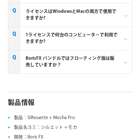
センスをご検討ください。(2022/8/31)
以下のバンドル製品 (永続ライセンス、1年ライセ
既にBoris FXバンドルの永続ライセンス版をお持ちの
ライセンスはWindowsとMacの両方で使用で
ンス) は全て販売終了します
ユーザーの方は、引き続きアップグレード&サポート
きますか?
– Sapphire + Continuum + Mocha Pro
プランの更新が可能です。
– Continuum + Mocha Pro
サポート終了日の2週間前から30日後以内の場合は
Boris FX 社製品のライセンスは、Windows と Mac 共
– Sapphire + Continuum
1ライセンスで何台のコンピュータ－で利用で
「レギュラー更新」、サポート終了日から30日を経過
通で使用できるハイブリッド仕様です。
– Sapphire + Mocha Pro
きますか?
したライセンスの更新は「レガシー更新」をご購入く
– Silhouette + Mocha Pro
ださい。
上記バンドル製品の永続ライセンスをお持ちの方
Node locked (ノードロック) 版は、固定された1台の
BorisFX バンドルではフローティング版は販
尚、サポート終了日から36ヶ月間(3年間)以上経過し
は、2023年10月1日より24ヶ月間はアップグレー
マシンのみで使用できるライセンスです。1度認証さ
売していますか？
たライセンスは、アップグレード&サポートプラン更
ド&サポートプランの更新が可能です
れたソフトウェアを、異なるマシンで使用する場合
新の対象外となります。1年ライセンスの購入をご検
は、インターネット環境下のソフトウェアからライセ
24ヶ月後はサポートプランの更新はできませんの
BorisFX バンドルはノードロック版のみの提供となり
討ください。
ンスの変更を行えます。
で Boris FX Suite 1年ライセンスをご検討くださ
ます。
い。
製品情報
製品：Silhouette + Mocha Pro
製品名ヨミ：シルエット + モカ
開発：Boris FX