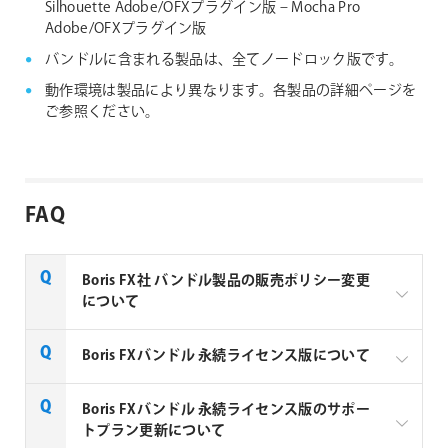
Silhouette Adobe/OFXプラグイン版
– Mocha Pro
Adobe/OFXプラグイン版
バンドルに含まれる製品は、全てノードロック版です。
動作環境は製品により異なります。各製品の詳細ページを
ご参照ください。
FAQ
Boris FX社 バンドル製品の販売ポリシー変更
について
2023年10月1日より Boris FX社が同社バンドル製品の
Boris FXバンドル 永続ライセンス版について
販売ポリシーが変更致します。
開発元の意向によりBoris FXバンドルの永続ライセン
Boris FXバンドル 永続ライセンス版のサポー
バンドル製品は
Boris FX Suite
1年ライセンスのみ
ス版は販売終了しました。新規ライセンスは1年ライ
トプラン更新について
の販売となります