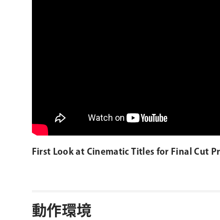
First Look at Cinematic Titles for Final Cut P
動作環境