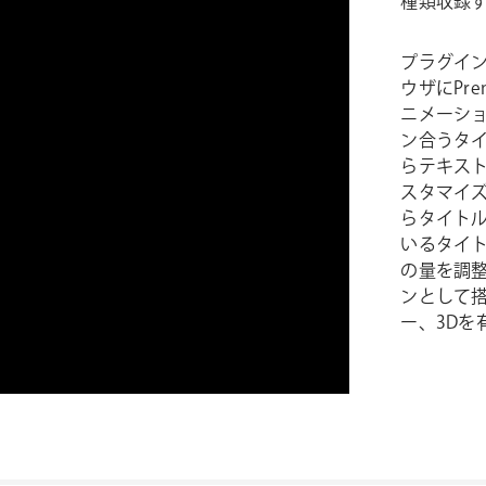
種類収録する
プラグインを
ウザにPrem
ニメーシ
ン合うタイト
らテキス
スタマイ
らタイト
いるタイト
の量を調
ンとして
ー、3D