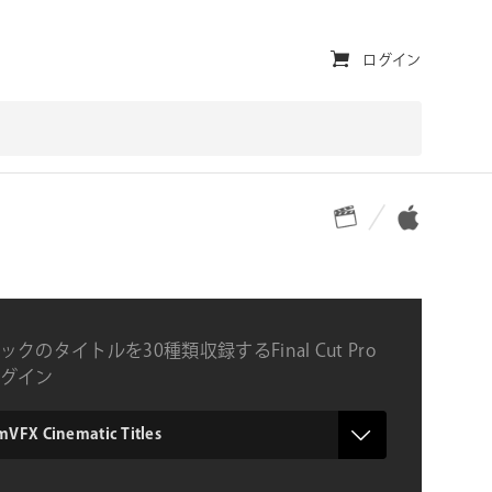
ユ
ログイン
ー
テ
ィ
対応プラットフォーム
対応OS
リ
テ
ィ・
ナ
クのタイトルを30種類収録するFinal Cut Pro
ビ
グイン
ゲ
ー
VFX