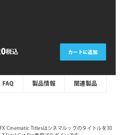
シ
c
ョ
ン
20
税込
カートに追加
FAQ
製品情報
関連製品
VFX Cinematic Titlesはシネマルックのタイトルを30