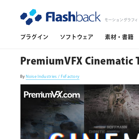
Flashback Japan Inc
モーショングラフィ
プ
プラグイン
ソフトウェア
素材・書籍
ラ
イ
PremiumVFX Cinematic T
マ
リ・
By
Noise Industries / FxFactory
ナ
ビ
ゲ
ー
シ