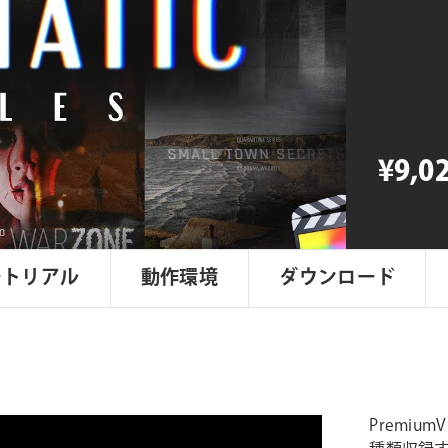
Cinemati
Titles
個
¥9,0
ートリアル
動作環境
ダウンロード
Premium