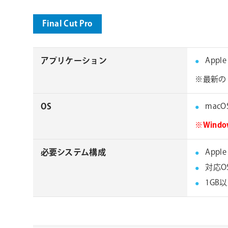
Final Cut Pro
アプリケーション
Apple
※最新の 
OS
macOS 
※Win
必要システム構成
Appl
対応O
1GB