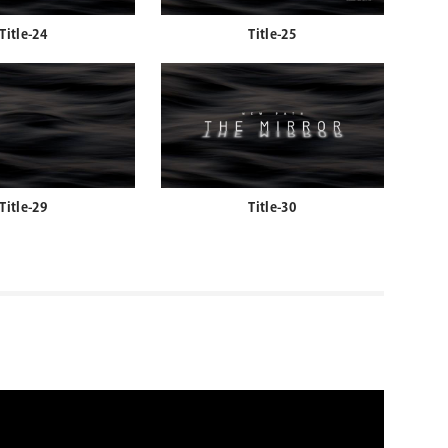
Title-24
Title-25
Title-29
Title-30