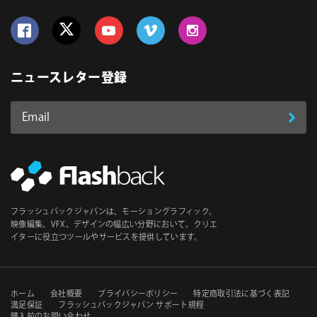
Follow us on Facebook
Follow us on Twitter
Follow us on YouTube
Follow us on Vimeo
Follow us on Instagram
ニュースレター登録
Email
登
ア
ド
録
レ
ス
*
必
フラッシュバックジャパンは、モーショングラフィック、
須
映像編集、VFX、デザインの幅広い分野において、クリエ
イターに役立つツールやサービスを提供しています。
セ
ホーム
会社概要
プライバシーポリシー
特定商取引法に基づく表記
満足保証
フラッシュバックジャパン サポート規程