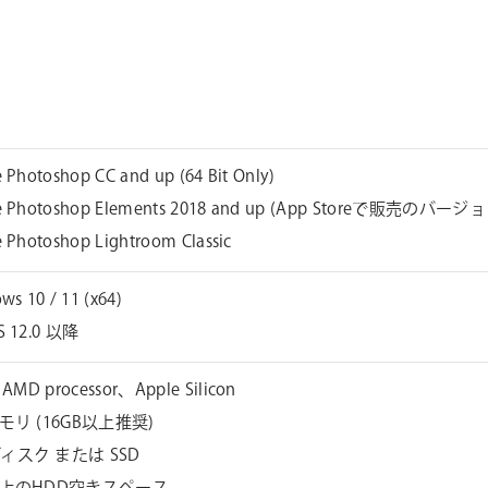
 Photoshop CC and up (64 Bit Only)
e Photoshop Elements 2018 and up (App Storeで販売のバ
 Photoshop Lightroom Classic
ws 10 / 11 (x64)
S 12.0 以降
、AMD processor、Apple Silicon
モリ (16GB以上推奨)
ィスク または SSD