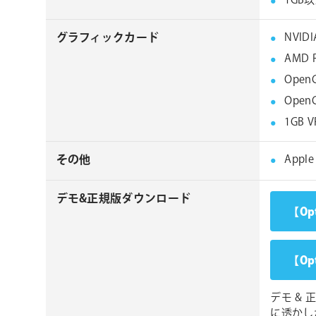
1GB
グラフィックカード
NVIDI
AMD 
Ope
Ope
1GB 
その他
App
デモ&正規版ダウンロード
【Opt
【Opt
デモ &
に透かし