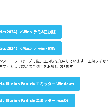
tics 2024】<Win> デモ&正規版
tics 2024】<Mac> デモ&正規版
ンストーラーは、デモ版、正規版を兼用しています。正規ライセ
ます）として製品の全機能をお試し頂けます。
icle Illusion Particle エミッター Windows
icle Illusion Particle エミッター macOS