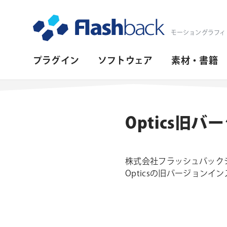
Flashback Japan Inc
モーショングラフィ
プ
プラグイン
ソフトウェア
素材・書籍
ラ
イ
マ
Optics旧
リ・
ナ
株式会社フラッシュバックジ
ビ
Opticsの旧バージョン
ゲ
ー
シ