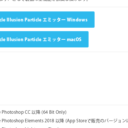
icle Illusion Particle エミッター Windows
icle Illusion Particle エミッター macOS
 Photoshop CC 以降 (64 Bit Only)
e Photoshop Elements 2018 以降 (App Storeで販売のバージ