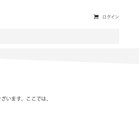
ユ
ログイン
ー
テ
ィ
リ
テ
ィ・
ナ
ございます。ここでは、
ビ
ゲ
ー