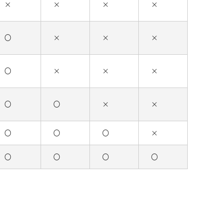
×
×
×
×
〇
×
×
×
〇
×
×
×
〇
〇
×
×
〇
〇
〇
×
〇
〇
〇
〇