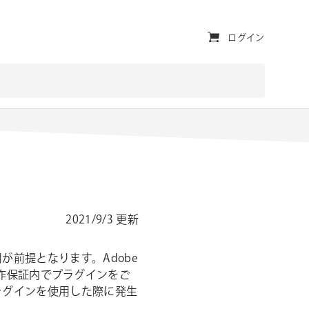
ユ
ログイン
ー
テ
ィ
リ
テ
ィ・
ナ
2021/9/3 更新
ビ
が前提となります。Adobe
ゲ
s の動作保証内でプラグインをご
ー
ラグインを使用した際に発生