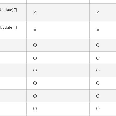
 Update)日
×
×
 Update)日
×
×
〇
〇
〇
〇
〇
〇
〇
〇
〇
〇
〇
〇