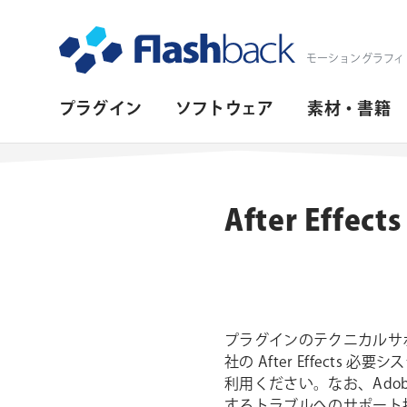
Flashback Japan Inc
モーショングラフィ
プ
プラグイン
ソフトウェア
素材・書籍
ラ
イ
マ
After Eff
リ・
ナ
ビ
ゲ
プラグインのテクニカルサポ
ー
社の After Effects
利用ください。なお、Ad
シ
するトラブルへのサポート