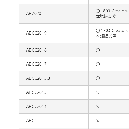
〇 1803(Creators
AE 2020
本語版以降
〇 1703(Creators
AE CC2019
本語版以降
AE CC2018
〇
AE CC2017
〇
AE CC2015.3
〇
AE CC2015
×
AE CC2014
×
AE CC
×