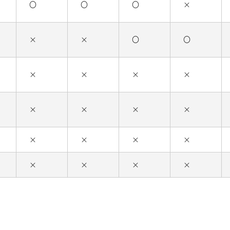
〇
〇
〇
×
×
×
〇
〇
×
×
×
×
×
×
×
×
×
×
×
×
×
×
×
×