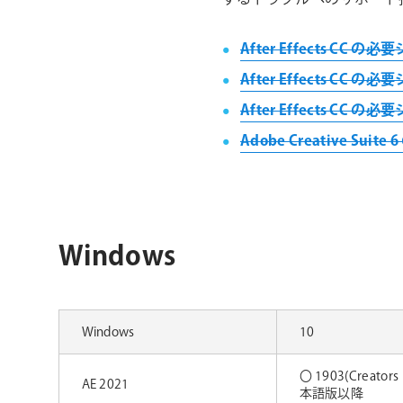
ョ
ン
After Effects CC の必要
After Effects CC の必
After Effects CC の必要
Adobe Creative Sui
Windows
Windows
10
〇 1903(Creators
AE 2021
本語版以降