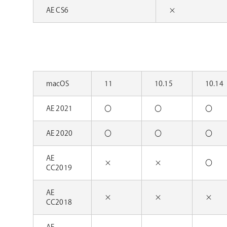
AE CS6
×
macOS
11
10.15
10.14
AE 2021
〇
〇
〇
AE 2020
〇
〇
〇
AE
×
×
〇
CC2019
AE
×
×
×
CC2018