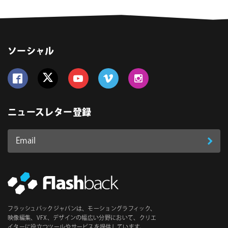
ソーシャル
Follow us on Facebook
Follow us on Twitter
Follow us on YouTube
Follow us on Vimeo
Follow us on Instagram
ニュースレター登録
Email
登
ア
ド
録
レ
ス
*
必
フラッシュバックジャパンは、モーショングラフィック、
須
映像編集、VFX、デザインの幅広い分野において、クリエ
イターに役立つツールやサービスを提供しています。