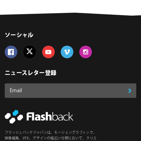
ソーシャル
Follow us on Facebook
Follow us on Twitter
Follow us on YouTube
Follow us on Vimeo
Follow us on Instagram
ニュースレター登録
Email
登
ア
ド
録
レ
ス
*
必
フラッシュバックジャパンは、モーショングラフィック、
須
映像編集、VFX、デザインの幅広い分野において、クリエ