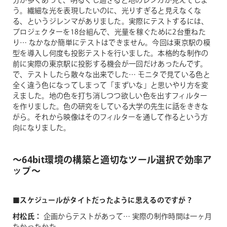
分が多くあって、明るくし過ぎると地のレンガが見えてしま
う。繊細な光を表現したいのに、光りすぎると見えなくな
る、というジレンマがありました。実際にテストするには、
プロジェクターを18台組んで、光量を稼ぐために2台重ねた
り… なかなか簡単にテストはできません。今回は東京駅の模
型を導入し何度も投影テストを行いました。本格的な制作の
前に実際の東京駅に投影する機会が一回だけあったんです。
で、テストしたら散々な出来でした… モニタで見ている色と
全く違う色になってしまって「まずいな」と思いやり方を変
えました。地の色を打ち消しつつ欲しい色を出すフィルター
を作りました。色の研究をしている大学の先生に話をききな
がら。それから映像はそのフィルターを通して作るという方
向になりました。
～64bit環境の構築と適切なツール選択で効率ア
ップ～
■スケジュールがタイトだったように思えるのですが？
村松氏：
企画からテストがあって… 実際の制作時間は一ヶ月