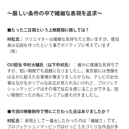
～厳しい条件の中で繊細な表現を追求～
■たった二日間という上映期間に関しては？
村松氏：
クリエイターは複雑な気持ちだと思いますが、僕自
身は伝説を作ったという事でポジティブに考えています
（笑）
CGI担当 中村大輔氏（以下中村氏）
： 確かに複雑な気持ちで
すが、短い期間でも話題になりましたし、東京駅には想像を
はるかに超えたお客様が集まりましたからね。テレビのお仕
事はなかなかリアルな反応が見られないけれど、プロジェク
ションマッピングはその場で反応を感じることができる。短
い期間だったが為にプレミアム感も付きましたし。
■今回の映像制作で特にこだわった点はありましたか？
村松氏：
表現として一番出したかったのは「繊細さ」です。
プロジェクションマッピングはけっこう大づくりな作品が多