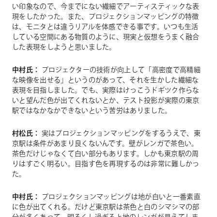
い印象なので、今までにない繊細でアーティスティックな表
現をしたかった。また、プロジェクションマッピングの特徴
は、モニタとは違うリアルを体感できる事です。いつも生活
している空間にある物質のように、現実と仮想をうまく融合
した表現をしようと思いました。
中村氏：
プロジェクターの技術が向上して「高密度で高精細
な映像を出せる」というのがあって、それを生かした繊細な
表現を目指しました。でも、実際はけっこうドギツク作らな
いと望んだ色が出てくれないとか、テスト投影が実際の東京
駅ではなかなかできないという苦労はありました。
村松氏：
実はプロジェクションマッピングをするうえで、東
京駅は条件があまり良くないんです。壁がレンガで茶色い。
茶色だけじゃなくて白い部分もあります。しかも東京駅の周
りはすごく明るい。目指す色を再現するのは非常に難しかっ
た。
中村氏：
プロジェクションマッピングは地が白いと一番素直
に色が出てくれる。だけど東京駅は茶色と白のシマシマの部