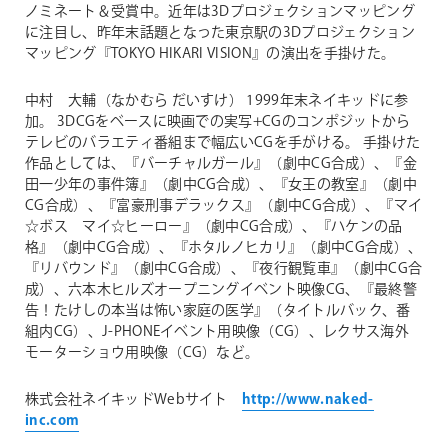
ノミネート＆受賞中。近年は3Dプロジェクションマッピング
に注目し、昨年末話題となった東京駅の3Dプロジェクション
マッピング『TOKYO HIKARI VISION』の演出を手掛けた。
中村 大輔（なかむら だいすけ）
1999年末ネイキッドに参
加。 3DCGをベースに映画での実写+CGのコンポジットから
テレビのバラエティ番組まで幅広いCGを手がける。 手掛けた
作品としては、『バーチャルガール』（劇中CG合成）、『金
田一少年の事件簿』（劇中CG合成）、『女王の教室』（劇中
CG合成）、『富豪刑事デラックス』（劇中CG合成）、『マイ
☆ボス マイ☆ヒーロー』（劇中CG合成）、『ハケンの品
格』（劇中CG合成）、『ホタルノヒカリ』（劇中CG合成）、
『リバウンド』（劇中CG合成）、『夜行観覧車』（劇中CG合
成）、六本木ヒルズオープニングイベント映像CG、『最終警
告！たけしの本当は怖い家庭の医学』（タイトルバック、番
組内CG）、J-PHONEイベント用映像（CG）、レクサス海外
モーターショウ用映像（CG）など。
株式会社ネイキッドWebサイト
http://www.naked-
inc.com