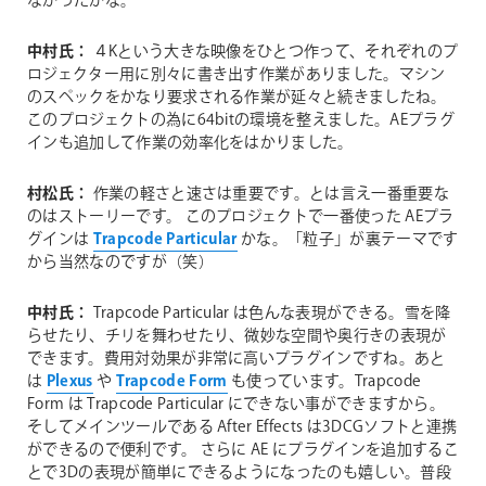
なかったかな。
中村氏：
４Kという大きな映像をひとつ作って、それぞれのプ
ロジェクター用に別々に書き出す作業がありました。マシン
のスペックをかなり要求される作業が延々と続きましたね。
このプロジェクトの為に64bitの環境を整えました。AEプラグ
インも追加して作業の効率化をはかりました。
村松氏：
作業の軽さと速さは重要です。とは言え一番重要な
のはストーリーです。 このプロジェクトで一番使った AEプラ
グインは
Trapcode Particular
かな。「粒子」が裏テーマです
から当然なのですが（笑）
中村氏：
Trapcode Particular は色んな表現ができる。雪を降
らせたり、チリを舞わせたり、微妙な空間や奥行きの表現が
できます。費用対効果が非常に高いプラグインですね。あと
は
Plexus
や
Trapcode Form
も使っています。Trapcode
Form は Trapcode Particular にできない事ができますから。
そしてメインツールである After Effects は3DCGソフトと連携
ができるので便利です。
さらに AE にプラグインを追加するこ
とで3Dの表現が簡単にできるようになったのも嬉しい。普段