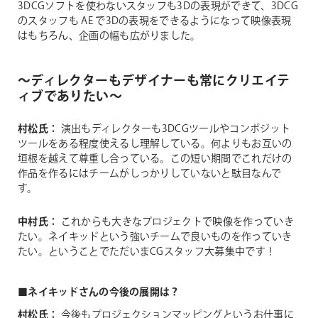
3DCGソフトを使わないスタッフも3Dの表現ができて、3DCG
のスタッフも AE で3Dの表現をできるようになって映像表現
はもちろん、企画の幅も広がりました。
～ディレクターもデザイナーも常にクリエイテ
ィブでありたい～
村松氏：
演出もディレクターも3DCGツールやコンポジット
ツールをある程度使えるし理解している。何よりもお互いの
垣根を越えて尊重し合っている。この短い期間でこれだけの
作品を作るにはチームがしっかりしていないと駄目なんで
す。
中村氏：
これからも大きなプロジェクトで映像を作っていき
たい。ネイキッドという強いチームで良いものを作っていき
たい。ということでただいまCGスタッフ大募集中です！
■ネイキッドさんの今後の展開は？
村松氏：
今後もプロジェクションマッピングというお仕事に