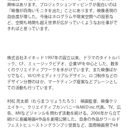
興味はあります。プロジェクションマッピングが面白いのは
「映像が四角いモニタを出た」ことにあります。映像表現の
自由度が増した。今後はホログラムや現実空間への投影な
ど、空間も時間も超え世界が広がっていくようなお仕事がで
きればと思っています。
株式会社ネイキッド
1997年の設立以来、ドラマのタイトルバ
ック、CF、ミュージックビデオ、企業VPを中心とした、数多
くのクリエイティブワークを手がけています。また映像ばか
りでなく、VI/CIやエディトリアルデザイン、ロゴ制作などの
デザイン分野のほか、マーケティング提案などブレーンとし
ての活動も行っています。
村松 亮太郎（むらまつ りょうたろう）
映画監督、映像クリ
エイター。クリエイティブカンパニーNAKID inc.代表。TV、広
告、MVなどジャンルを問わず活動を続ける。2006年から立て
続けに長編映画4作品を劇場公開した。自身の作品がワールド
フェストヒューストングランプリ受賞など、国際映画祭で48