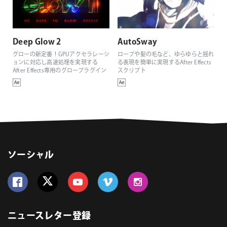
Deep Glow 2
AutoSway
グローの新定番！GPUアクセラレーシ
ロープや髪の毛など、ゆらゆらと揺れ
ョンに対応し高速処理を実現する
る表現を簡単に実現するAfter Effects
After Effects専用のグロープラグイン
スクリプト
ソーシャル
Follow us on Facebook
Follow us on Twitter
Follow us on YouTube
Follow us on Vimeo
Follow us on Instagram
ニュースレター登録