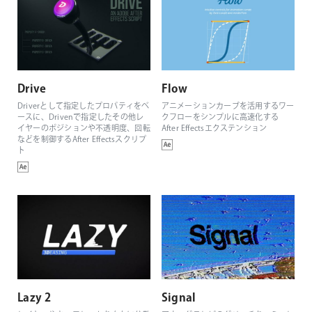
Drive
Flow
Driverとして指定したプロパティをベ
アニメーションカーブを活用するワー
ースに、Drivenで指定したその他レ
クフローをシンプルに高速化する
イヤーのポジションや不透明度、回転
After Effectsエクステンション
などを制御するAfter Effectsスクリプ
ト
Lazy 2
Signal