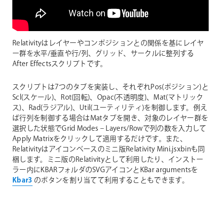
Relativityはレイヤーやコンポジションとの関係を基にレイヤ
ー群を水平/垂直や行/列、グリッド、サークルに整列する
After Effectsスクリプトです。
スクリプトは7つのタブを実装し、それぞれPos(ポジション)と
Scl(スケール)、Rot(回転)、Opac(不透明度)、Mat(マトリック
ス)、Rad(ラジアル)、Util(ユーティリティ)を制御します。例え
ば行列を制御する場合はMatタブを開き、対象のレイヤー群を
選択した状態でGrid Modes – Layers/Rowで列の数を入力して
Apply Matrixをクリックして適用するだけです。また、
Relativityはアイコンベースのミニ版Relativity Mini.jsxbinも同
梱します。ミニ版のRelativityとして利用したり、インストー
ラー内にKBARフォルダのSVGアイコンとKBar argumentsを
Kbar3
のボタンを割り当てて利用することもできます。