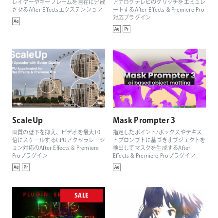
レイヤーやキーフレームを自在に分散
アナログテレビのグリッチをエミュレ
させるAfter Effectsエクステンション
ートするAfter Effects & Premiere Pro
対応プラグイン
ScaleUp
Mask Prompter 3
画質の低下を抑え、ビデオを最大10
指定したポイント/ボックスやテキス
倍にスケールするGPUアクセラレーシ
トプロンプトに基づきオブジェクトを
ョン対応のAfter Effects & Premiere
検出してマスクを生成するAfter
Proプラグイン
Effects & Premiere Proプラグイン
SALE