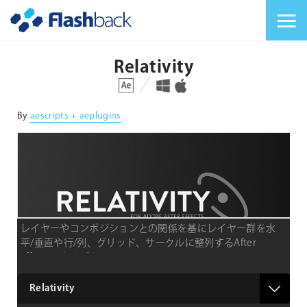
Flashback Japan Inc
メニューを切り替
Relativity
対応プラットフォーム
対応OS
By
aescripts + aeplugins
レイヤーやコンポジションとの関係を基にレイヤー群を水
平/垂直や行/列、グリッド、サークルに整列するAfter
Effectsスクリプト
type