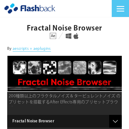
Flashback Japan Inc
メニューを切り替
Fractal Noise Browser
対応プラットフォーム
対応OS
By
aescripts + aeplugins
200種類以上のフラクタルノイズ & タービュレントノイズ の
プリセットを搭載するAfter Effects専用のプリセットプラウ
ザ
type