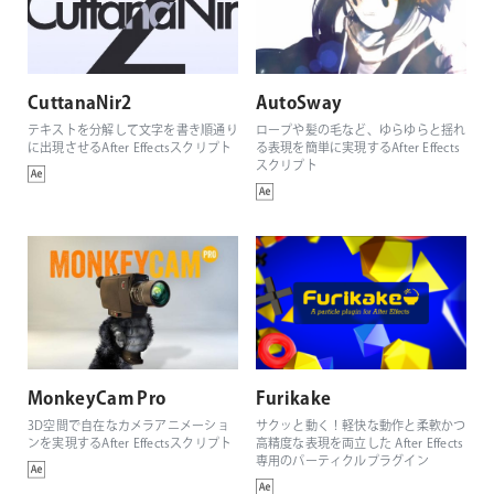
CuttanaNir2
AutoSway
テキストを分解して文字を書き順通り
ロープや髪の毛など、ゆらゆらと揺れ
に出現させるAfter Effectsスクリプト
る表現を簡単に実現するAfter Effects
スクリプト
MonkeyCam Pro
Furikake
3D空間で自在なカメラアニメーショ
サクッと動く！軽快な動作と柔軟かつ
ンを実現するAfter Effectsスクリプト
高精度な表現を両立した After Effects
専用のパーティクルプラグイン