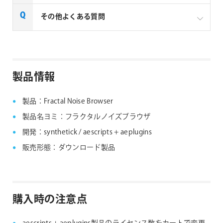
イセンスご購入の場合は、下記リンクよりお問い合わ
せください。
一部製品でフローティングライセンスの取扱いがあり
その他よくある質問
aescripts社製品 マルチライセンス見積りフォーム
ます、フローティングライセンス対応製品につきまし
ては下記リンクよりご確認ください。なお、下記リン
なお、複数ライセンスをご購入の場合は購入ライセン
クにない製品につきましては、ノードロックライセン
ス分を認証できる1つのシリアルNo.が納品されます。
aescripts + aeplugins社製品 FAQ
スのみの提供となります。
製品情報
aescripts + aeplugins社 フローティングライセン
ス対応製品
製品：Fractal Noise Browser
製品名ヨミ：フラクタルノイズブラウザ
開発：synthetick / aescripts + aeplugins
販売形態：ダウンロード製品
購入時の注意点