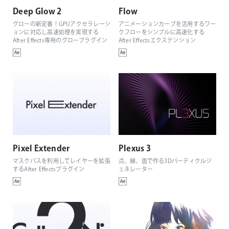
Deep Glow 2
Flow
グローの新定番！GPUアクセラレーシ
アニメーションカーブを活用するワー
ョンに対応し高速処理を実現する
クフローをシンプルに高速化する
After Effects専用のグロープラグイン
After Effectsエクステンション
Pixel Extender
Plexus 3
マスクパスを利用してレイヤーを拡張
点、線、面で作る3Dパーティクルジ
するAfter Effectsプラグイン
ェネレーター