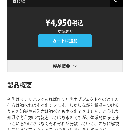
実
¥4,950
税込
践
と
在庫あり
背
カートに追加
景
知
識
か
製品概要
ら
学
製品概要
ぶ
デ
ザ
例えばマテリアルであれば作り方やオブジェクトへの適用の
仕方は調べればすぐ出てきます。しかしながら質感をつける
イ
ための知識や考え方は調べても中々出てきません。こうした
ナ
知識や考え方は情報としてはあるのですが、体系的にまとま
ー
っているわけではなくそれぞれが分散していて、さらに解説
の