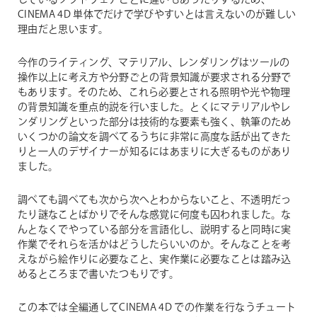
しているソフトウェアごとに違いもあったりするため、
た
CINEMA 4D 単体でだけで学びやすいとは言えないのが難しい
め
理由だと思います。
の
CINEMA
今作のライティング、マテリアル、レンダリングはツールの
4D
操作以上に考え方や分野ごとの背景知識が要求される分野で
もあります。そのため、これら必要とされる照明や光や物理
読
の背景知識を重点的説を行いました。とくにマテリアルやレ
本
ンダリングといった部分は技術的な要素も強く、執筆のため
vol.1
いくつかの論文を調べてるうちに非常に高度な話が出てきた
個
りと一人のデザイナーが知るにはあまりに大ぎるものがあり
ました。
調べても調べても次から次へとわからないこと、不透明だっ
たり謎なことばかりでそんな感覚に何度も囚われました。な
んとなくでやっている部分を言語化し、説明すると同時に実
作業でそれらを活かはどうしたらいいのか。そんなことを考
えながら絵作りに必要なこと、実作業に必要なことは踏み込
めるところまで書いたつもりです。
この本では全編通してCINEMA 4D での作業を行なうチュート