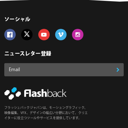
ソーシャル
Follow us on Facebook
Follow us on Twitter
Follow us on YouTube
Follow us on Vimeo
Follow us on Instagram
ニュースレター登録
Email
登
ア
ド
録
レ
ス
*
必
フラッシュバックジャパンは、モーショングラフィック、
須
映像編集、VFX、デザインの幅広い分野において、クリエ
イターに役立つツールやサービスを提供しています。