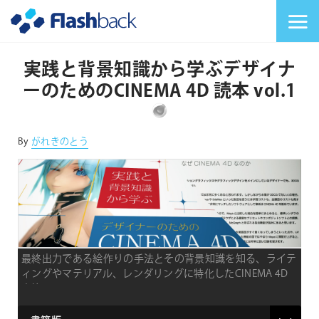
Flashback Japan Inc
メニューを切り替
実践と背景知識から学ぶデザイナ
ーのためのCINEMA 4D 読本 vol.1
対応プラットフォーム
By
がれきのとう
最終出力である絵作りの手法とその背景知識を知る、ライテ
ィングやマテリアル、レンダリングに特化したCINEMA 4D
書籍
type