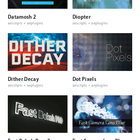
Datamosh 2
Diopter
aescripts + aeplugins
aescripts + aeplugins
Dither Decay
Dot Pixels
aescripts + aeplugins
aescripts + aeplugins