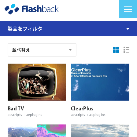
Flashback Japan Inc
メニューを切り替
aescripts
製品をフィルタ
filter
注
文
結
果
Bad TV
ClearPlus
aescripts + aeplugins
aescripts + aeplugins