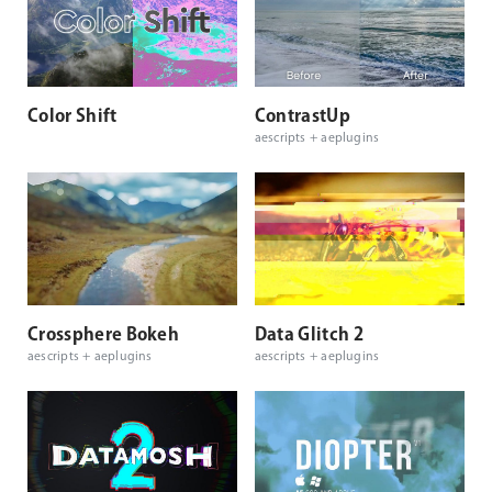
Color Shift
ContrastUp
aescripts + aeplugins
Crossphere Bokeh
Data Glitch 2
aescripts + aeplugins
aescripts + aeplugins