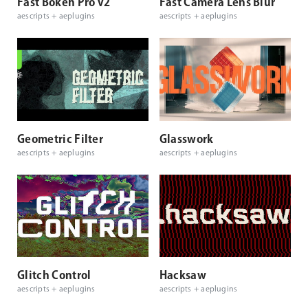
Fast Bokeh Pro v2
Fast Camera Lens Blur
aescripts + aeplugins
aescripts + aeplugins
Geometric Filter
Glasswork
aescripts + aeplugins
aescripts + aeplugins
Glitch Control
Hacksaw
aescripts + aeplugins
aescripts + aeplugins