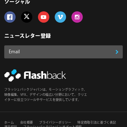
ソーシャル
Follow us on Facebook
Follow us on Twitter
Follow us on YouTube
Follow us on Vimeo
Follow us on Instagram
ニュースレター登録
Email
登
ア
ド
録
レ
ス
*
必
フラッシュバックジャパンは、モーショングラフィック、
須
映像編集、VFX、デザインの幅広い分野において、クリエ
イターに役立つツールやサービスを提供しています。
セ
ホーム
会社概要
プライバシーポリシー
特定商取引法に基づく表記