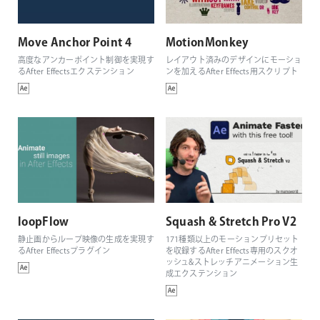
Move Anchor Point 4
MotionMonkey
高度なアンカーポイント制御を実現す
レイアウト済みのデザインにモーショ
るAfter Effectsエクステンション
ンを加えるAfter Effects用スクリプト
loopFlow
Squash & Stretch Pro V2
静止画からループ映像の生成を実現す
171種類以上のモーションプリセット
るAfter Effectsプラグイン
を収録するAfter Effects専用のスクオ
ッシュ&ストレッチアニメーション生
成エクステンション