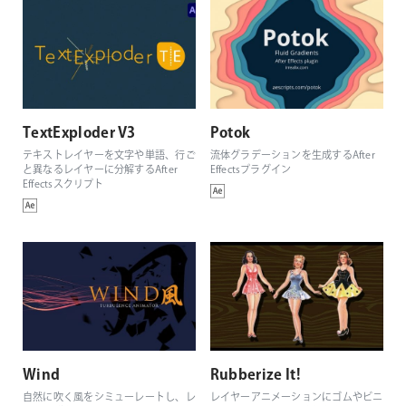
TextExploder V3
Potok
テキストレイヤーを文字や単語、行ご
流体グラデーションを生成するAfter
と異なるレイヤーに分解するAfter
Effectsプラグイン
Effectsスクリプト
Wind
Rubberize It!
自然に吹く風をシミューレートし、レ
レイヤーアニメーションにゴムやビニ