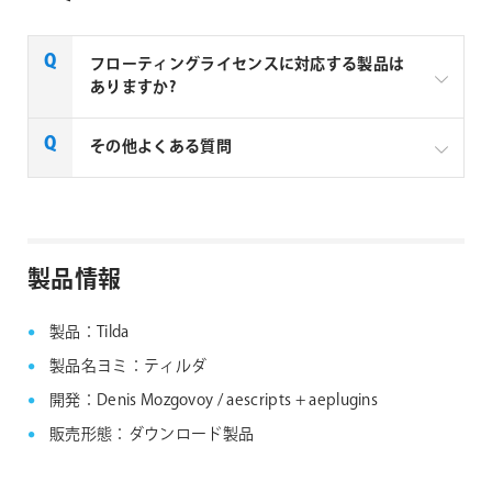
フローティングライセンスに対応する製品は
ありますか?
一部製品でフローティングライセンスの取扱いがあり
その他よくある質問
ます、フローティングライセンス対応製品につきまし
ては下記リンクよりご確認ください。なお、下記リン
クにない製品につきましては、ノードロックライセン
aescripts + aeplugins社製品 FAQ
スのみの提供となります。
製品情報
aescripts + aeplugins社 フローティングライセン
ス対応製品
製品：Tilda
製品名ヨミ：ティルダ
開発：Denis Mozgovoy / aescripts + aeplugins
販売形態：ダウンロード製品