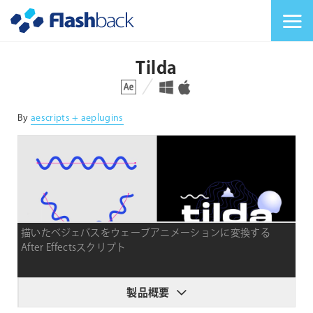
Flashback Japan Inc
メニューを切り替
Tilda
対応プラットフォーム
対応OS
By
aescripts + aeplugins
描いたベジェパスをウェーブアニメーションに変換する
After Effectsスクリプト
製品概要