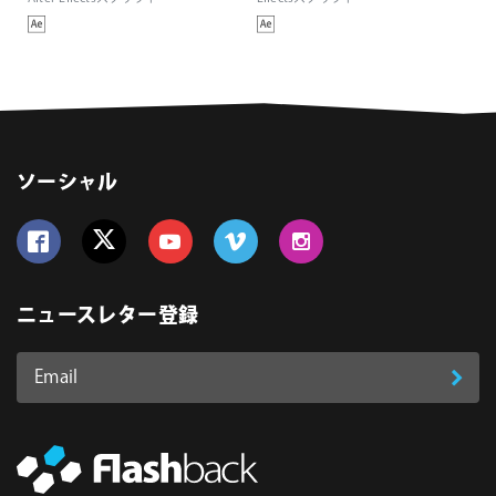
ソーシャル
Follow us on Facebook
Follow us on Twitter
Follow us on YouTube
Follow us on Vimeo
Follow us on Instagram
ニュースレター登録
Email
登
ア
ド
録
レ
ス