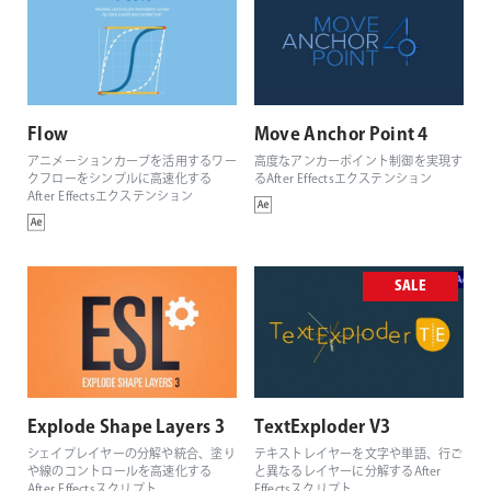
Flow
Move Anchor Point 4
アニメーションカーブを活用するワー
高度なアンカーポイント制御を実現す
クフローをシンプルに高速化する
るAfter Effectsエクステンション
After Effectsエクステンション
SALE
Explode Shape Layers 3
TextExploder V3
シェイプレイヤーの分解や統合、塗り
テキストレイヤーを文字や単語、行ご
や線のコントロールを高速化する
と異なるレイヤーに分解するAfter
After Effectsスクリプト
Effectsスクリプト