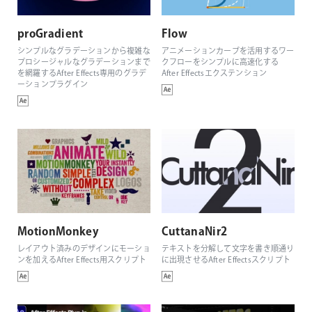
proGradient
Flow
シンプルなグラデーションから複雑な
アニメーションカーブを活用するワー
プロシージャルなグラデーションまで
クフローをシンプルに高速化する
を網羅するAfter Effects専用のグラデ
After Effectsエクステンション
ーションプラグイン
MotionMonkey
CuttanaNir2
レイアウト済みのデザインにモーショ
テキストを分解して文字を書き順通り
ンを加えるAfter Effects用スクリプト
に出現させるAfter Effectsスクリプト