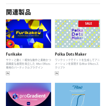
関連製品
SALE
Furikake
Polka Dots Maker
サクッと動く！軽快な動作と柔軟かつ
ワンクリックでドットを生成してアニ
高精度な表現を両立した After Effects
メーションを実現するAfter Effectsス
専用のパーティクルプラグイン
クリプト