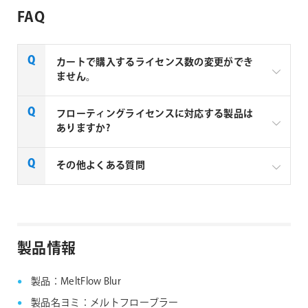
FAQ
カートで購入するライセンス数の変更ができ
ません。
aescripts + aeplugins製品のを複数ライセンスご購入
フローティングライセンスに対応する製品は
の場合はお見積りベースでの販売となります。複数ラ
ありますか?
イセンスご購入の場合は、下記リンクよりお問い合わ
せください。
一部製品でフローティングライセンスの取扱いがあり
その他よくある質問
aescripts社製品 マルチライセンス見積りフォーム
ます、フローティングライセンス対応製品につきまし
ては下記リンクよりご確認ください。なお、下記リン
なお、複数ライセンスをご購入の場合は購入ライセン
クにない製品につきましては、ノードロックライセン
ス分を認証できる1つのシリアルNo.が納品されます。
aescripts + aeplugins社製品 FAQ
スのみの提供となります。
製品情報
aescripts + aeplugins社 フローティングライセン
ス対応製品
製品：MeltFlow Blur
製品名ヨミ：メルトフローブラー