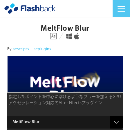
Flashback Japan Inc
メニューを切り替
MeltFlow Blur
対応プラットフォーム
対応OS
By
aescripts + aeplugins
指定したポイントを中心に溶けるようなブラーを加えるGPU
アクセラレーション対応のAfter Effectsプラグイン
type