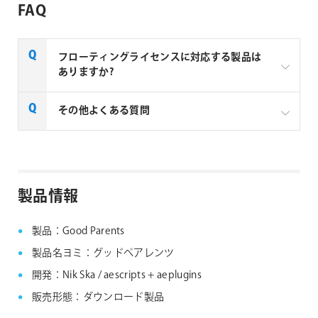
FAQ
フローティングライセンスに対応する製品は
ありますか?
一部製品でフローティングライセンスの取扱いがあり
その他よくある質問
ます、フローティングライセンス対応製品につきまし
ては下記リンクよりご確認ください。なお、下記リン
クにない製品につきましては、ノードロックライセン
aescripts + aeplugins社製品 FAQ
スのみの提供となります。
製品情報
aescripts + aeplugins社 フローティングライセン
ス対応製品
製品：Good Parents
製品名ヨミ：グッドペアレンツ
開発：Nik Ska / aescripts + aeplugins
販売形態：ダウンロード製品