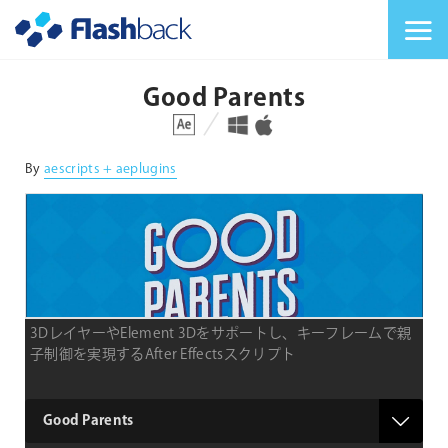
Flashback Japan Inc
メニューを切り替
Good Parents
対応プラットフォーム
対応OS
By
aescripts + aeplugins
3DレイヤーやElement 3Dをサポートし、キーフレームで親
子制御を実現するAfter Effectsスクリプト
type