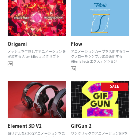
Origami
Flow
メッシュを生成してアニメーションを
アニメーションカーブを活用するワー
実現する After Effects スクリプト
クフローをシンプルに高速化する
After Effectsエクステンション
SALE
Element 3D V2
GifGun 2
超リアルな3DCGアニメーションを高
ワンクリックでアニメーションGIFを