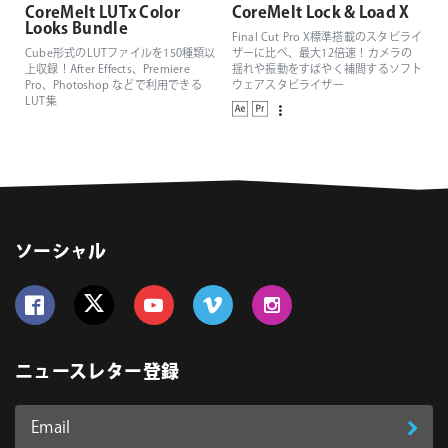
CoreMelt LUTx Color
CoreMelt Lock & Load X
Looks Bundle
Final Cut Pro X標準搭載のスタビライ
Cube形式のLUTファイルを150種類以
ザーに比べ、最大12倍速！カメラの
上収録！After Effects、Premiere
揺れや振動をすばやく補間するソフト
Pro、Photoshop などで利用できる
ウェアスタビライザー
LUT集
ソーシャル
Follow us on Facebook
Follow us on Twitter
Follow us on YouTube
Follow us on Vimeo
Follow us on Instagram
ニュースレター登録
Email
登
ア