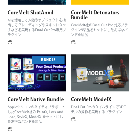
CoreMelt ShotAnvil
CoreMelt Detonators
Bundle
AIを活用して人物やオブジェクトを抽
出してグレーディングやスキンレタッ
CoreMelt社のFinal Cut Pro 対応プラ
チなどを実現するFinal Cut Pro専用プ
グイン9製品をセットにしたお得なバ
ラグイン
ンドル製品
BUNDLE
CoreMelt Native Bundle
CoreMelt ModelX
Appleシリコンのネイティブサポート
Final Cut Proのタイムラインで3Dモ
したCoreMelt社の PaintX, Lock and
デルの操作を実現するプラグイン
Load, StyleX, ModelX をセットにし
たお得なバンドル製品