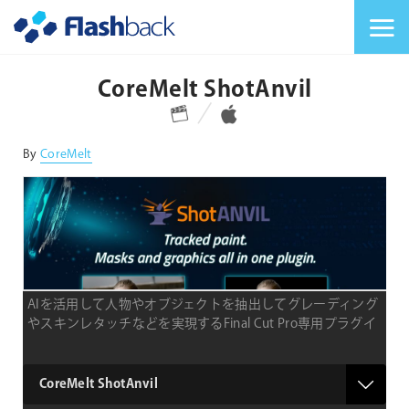
Flashback Japan Inc
メニューを切り替
CoreMelt ShotAnvil
対応プラットフォーム
対応OS
By
CoreMelt
AIを活用して人物やオブジェクトを抽出してグレーディング
やスキンレタッチなどを実現するFinal Cut Pro専用プラグイ
ン
type