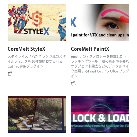
CoreMelt StyleX
CoreMelt PaintX
スタイライズされたグランジ風のスタ
mocha のテクノロジーを搭載したト
イルフィルタを50種類搭載するFinal
ラッキングツール！肌の修正や不要な
Cut Pro専用プラグイン
オブジェクト除去などのデジタルメイ
ク実現するFinal Cut Pro X専用プラグ
イン