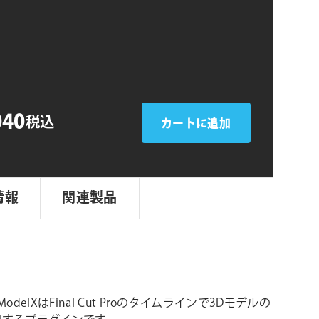
シ
ョ
ン
040
税込
カートに追加
情報
関連製品
t ModelXはFinal Cut Proのタイムラインで3Dモデルの