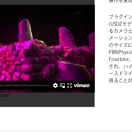
操作を実
プラグイン
(USDZ
るカメラ
メーショ
のサイズに
PBR(Physi
Frostb
され、ハ
ースドラ
得ること