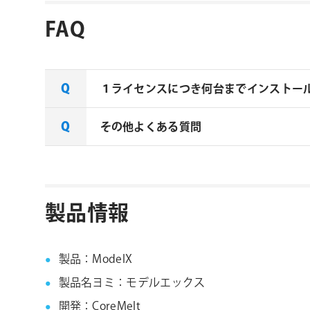
FAQ
１ライセンスにつき何台までインストー
その他よくある質問
Coremelt社製品は１ライセンスに2
CoreMelt社製品 FAQ
製品情報
製品：ModelX
製品名ヨミ：モデルエックス
開発：CoreMelt