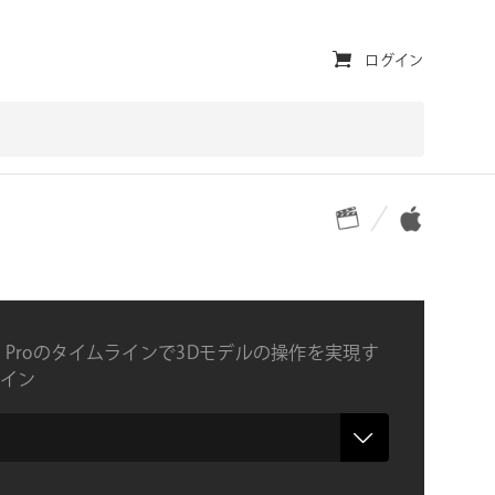
ユ
ログイン
ー
テ
ィ
対応プラットフォーム
対応OS
リ
テ
ィ・
ナ
 Cut Proのタイムラインで3Dモデルの操作を実現す
ビ
イン
ゲ
ー