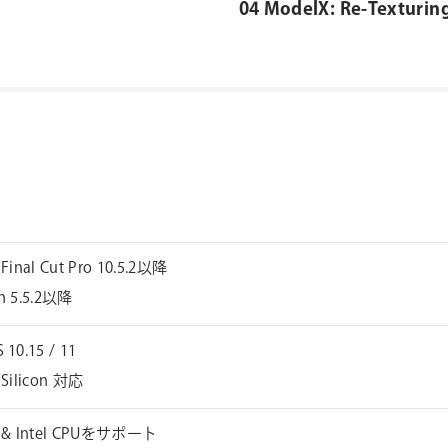
04 ModelX: Re-Texturing
 Final Cut Pro 10.5.2以降
n 5.5.2以降
 10.15 / 11
 Silicon 対応
e & Intel CPUをサポート