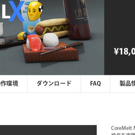
ModelX
個
¥18,
動作環境
ダウンロード
FAQ
製品
CoreMel