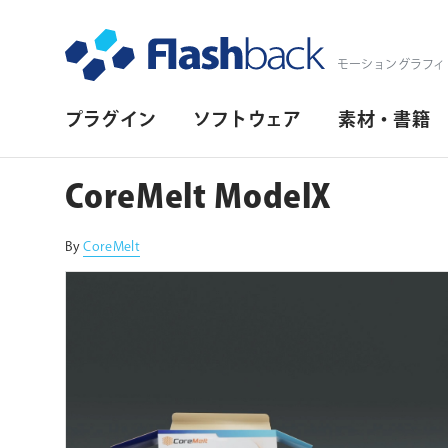
Flashback Japan Inc
モーショングラフィ
プ
プラグイン
ソフトウェア
素材・書籍
ラ
イ
CoreMelt ModelX
マ
リ・
By
CoreMelt
ナ
ビ
ゲ
ー
シ