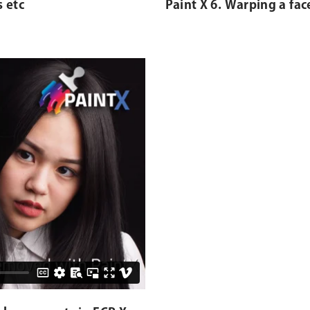
s etc
Paint X 6. Warping a fa