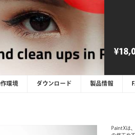
PaintX
個
¥18,
動作環境
ダウンロード
製品情報
Paint