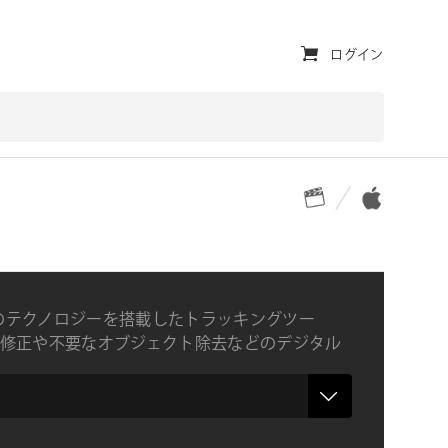
ユ
ログイン
ー
テ
ィ
対応プラットフォーム
対応OS
リ
テ
ィ・
ナ
a のテクノロジーを搭載したトラッキングツー
ビ
修正や不要なオブジェクト除去などのデジタル
するFinal Cut Pro X専用プラグイン
ゲ
ー