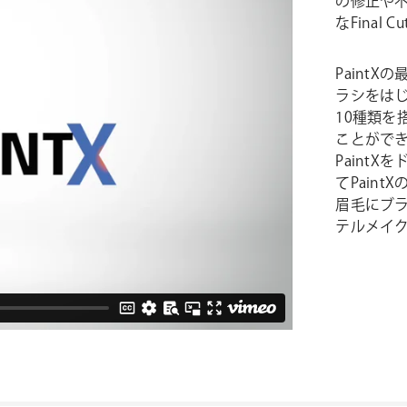
の修正や
なFinal 
Paint
ラシをは
10種類
ことがで
PaintX
てPain
眉毛にブ
テルメイ