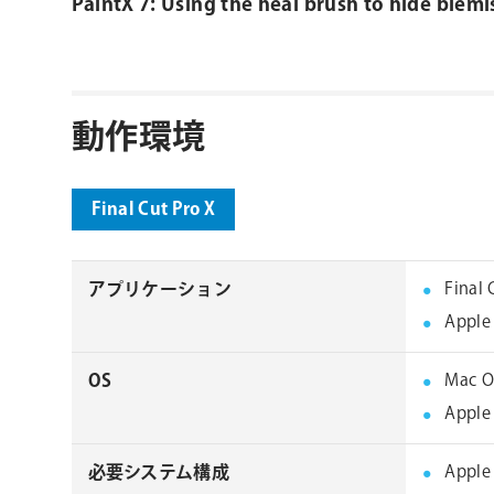
PaintX 7: Using the heal brush to hide blemi
動作環境
Final Cut Pro X
アプリケーション
Final
Apple
OS
Mac O
Apple
必要システム構成
Appl