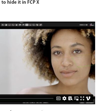
 to hide it in FCP X