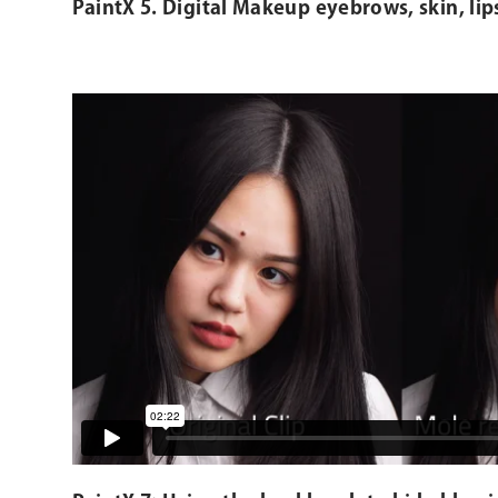
PaintX 5. Digital Makeup eyebrows, skin, lip