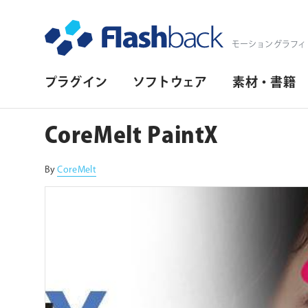
Flashback Japan Inc
モーショングラフィ
プ
プラグイン
ソフトウェア
素材・書籍
ラ
イ
CoreMelt PaintX
マ
リ・
By
CoreMelt
ナ
ビ
ゲ
ー
シ