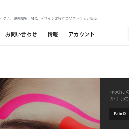
ックス、映像編集、VFX、デザインに役立つソフトウェア販売
お問い合わせ
情報
アカウント
moch
ル！肌の
メイク実現
type
CoreMelt