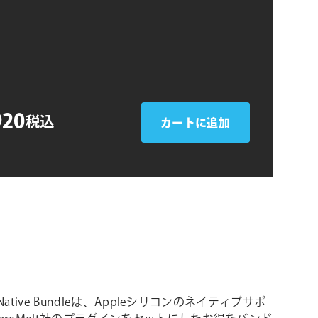
シ
ョ
ン
920
税込
カートに追加
t Native Bundleは、Appleシリコンのネイティブサポ