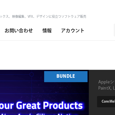
ックス、映像編集、VFX、デザインに役立つソフトウェア販売
お問い合わせ
情報
アカウント
BUNDLE
Appl
PaintX,
お得な
type
CoreMelt