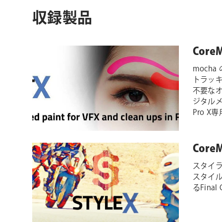
収録製品
CoreM
moch
トラッ
不要な
ジタルメイ
Pro 
CoreM
スタイ
スタイル
るFina