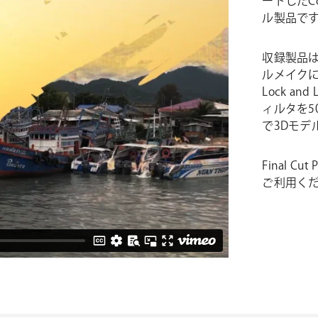
ートしたC
ル製品で
収録製品
ルメイクに
Lock 
ィルタを50
で3Dモデ
Final C
ご利用く