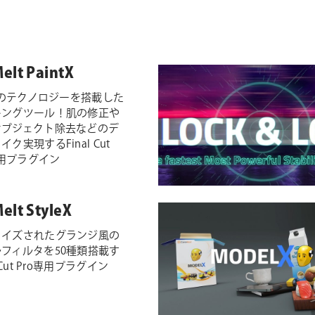
elt PaintX
a のテクノロジーを搭載した
キングツール！肌の修正や
オブジェクト除去などのデ
ク実現するFinal Cut
X専用プラグイン
elt StyleX
ライズされたグランジ風の
フィルタを50種類搭載す
l Cut Pro専用プラグイン