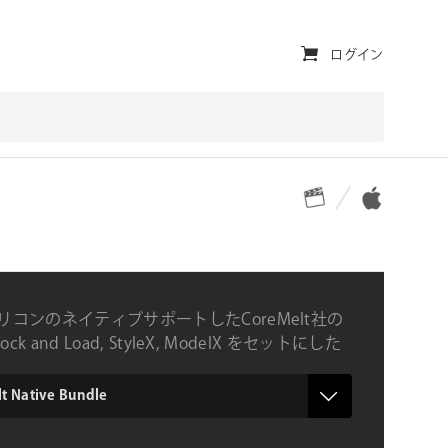
ユ
ログイン
ー
テ
ィ
対応プラットフォーム
対応OS
リ
テ
ィ・
ナ
eシリコンのネイティブサポートしたCoreMelt社の
ビ
 Lock and Load, StyleX, ModelX をセットにした
バンドル製品
ゲ
ー