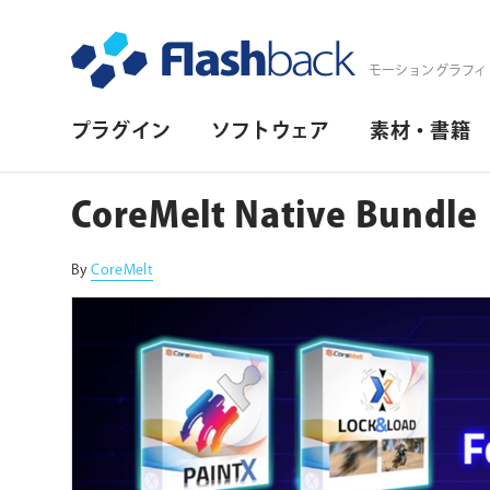
Flashback Japan Inc
モーショングラフィ
プ
プラグイン
ソフトウェア
素材・書籍
ラ
イ
CoreMelt Native Bundle
マ
リ・
By
CoreMelt
ナ
ビ
ゲ
ー
シ