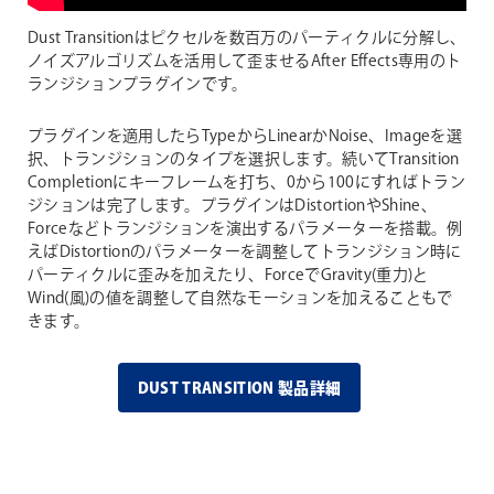
Dust Transitionはピクセルを数百万のパーティクルに分解し、
ノイズアルゴリズムを活用して歪ませるAfter Effects専用のト
ランジションプラグインです。
プラグインを適用したらTypeからLinearかNoise、Imageを選
択、トランジションのタイプを選択します。続いてTransition
Completionにキーフレームを打ち、0から100にすればトラン
ジションは完了します。プラグインはDistortionやShine、
Forceなどトランジションを演出するパラメーターを搭載。例
えばDistortionのパラメーターを調整してトランジション時に
パーティクルに歪みを加えたり、ForceでGravity(重力)と
Wind(風)の値を調整して自然なモーションを加えることもで
きます。
DUST TRANSITION 製品詳細