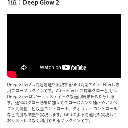
1位：Deep Glow 2
Deep Glow 2は高速処理を実現するGPU対応のAfter Effects専
用グロープラグインです。After Effects の標準グローと比べ、
Deep Glow はアーティスティックな適用結果をもたらしま
す。通常のグロー効果に加えてグローのガンマ補正やアスペ
クト比調整、色収差コントロール、クオリティコントロール
など高度な調整を実現します。GPUによる高速化も実現して
おりストレスなく利用できるプラグインです。