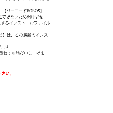
シ
ョ
ath2】【バーコードROBO5】
元を検証できないため開けませ
ン
決するインストールファイル
版ROBO5】は、この最新のインス
げます。
客さまには重ねてお詫び申し上げま
ださい。