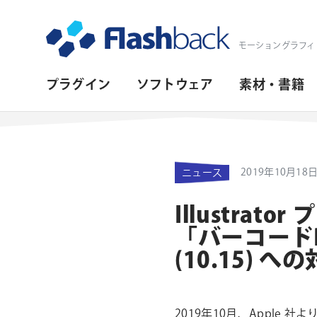
Flashback Japan Inc
モーショングラフィ
プ
プラグイン
ソフトウェア
素材・書籍
ラ
イ
マ
2019年10月18
ニュース
リ・
ナ
Illustrato
ビ
「バーコードRO
ゲ
(10.15) へ
ー
シ
2019年10月、Apple 社よ