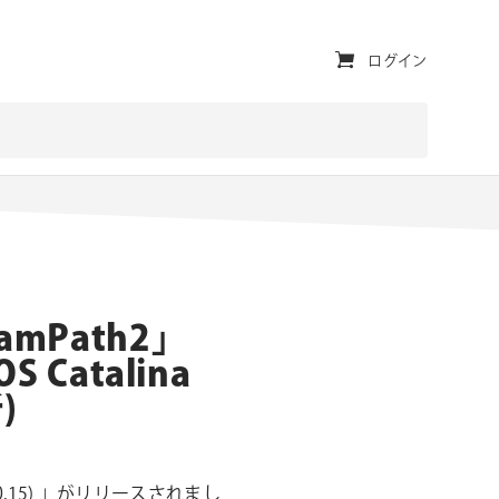
ユ
ログイン
ー
テ
ィ
リ
テ
ィ・
eamPath2」
ナ
Catalina
ビ
新)
ゲ
ー
ン10.15) 」がリリースされまし