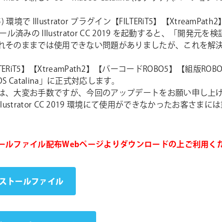
.15) 環境で Illustrator プラグイン【FILTERiT5】【XtreamP
ル済みの Illustrator CC 2019 を起動すると、「開発
されそのままでは使用できない問題がありましたが、これを解
【FILTERiT5】【XtreamPath2】【バーコードROBO5】【組
 Catalina」に正式対応します。
は、大変お手数ですが、今回のアップデートをお願い申し上
.15) 、Illustrator CC 2019 環境にて使用ができなかったお
ールファイル配布Webページよりダウンロードの上ご利用く
インストールファイル