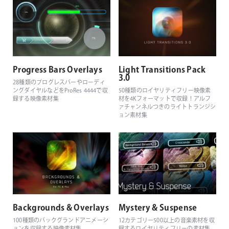
Progress Bars Overlays
Light Transitions Pack
3.0
28種類のプログレスバーやローディ
ングダイヤルなどをProRes 4444で収
50種類のロイヤリティフリー映像素
録する映像素材集
材を4Kフォーマットで収録！アルフ
ァチャンネルつきのライトトランジシ
ョン素材集
Backgrounds & Overlays
Mystery & Suspense
100種類のバックグランドアニメーシ
12カテゴリー500以上の音楽素材を収
ョンを収録する映像素材集
録するロイヤリティフリーの素材集