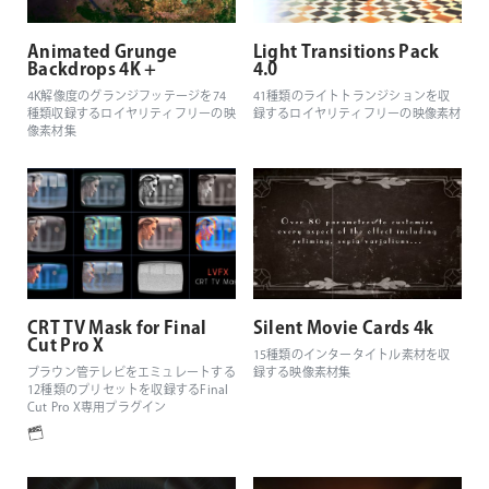
Animated Grunge
Light Transitions Pack
Backdrops 4K +
4.0
4K解像度のグランジフッテージを74
41種類のライトトランジションを収
種類収録するロイヤリティフリーの映
録するロイヤリティフリーの映像素材
像素材集
CRT TV Mask for Final
Silent Movie Cards 4k
Cut Pro X
15種類のインタータイトル素材を収
ブラウン管テレビをエミュレートする
録する映像素材集
12種類のプリセットを収録するFinal
Cut Pro X専用プラグイン