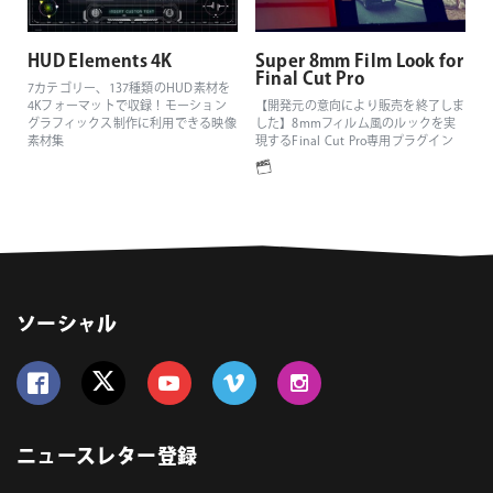
HUD Elements 4K
Super 8mm Film Look for
Final Cut Pro
7カテゴリー、137種類のHUD素材を
4Kフォーマットで収録！モーション
【開発元の意向により販売を終了しま
グラフィックス制作に利用できる映像
した】8mmフィルム風のルックを実
素材集
現するFinal Cut Pro専用プラグイン
ソーシャル
Follow us on Facebook
Follow us on Twitter
Follow us on YouTube
Follow us on Vimeo
Follow us on Instagram
ニュースレター登録