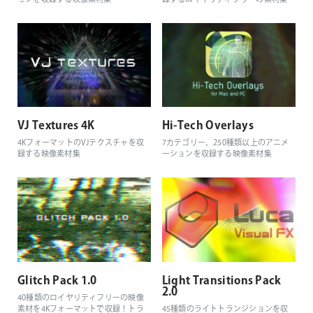
VJ Textures 4K
Hi-Tech Overlays
4KフォーマットのVJテクスチャを収
7カテゴリー、250種類以上のアニメ
録する映像素材集
ーションを収録する映像素材集
Glitch Pack 1.0
Light Transitions Pack
2.0
40種類のロイヤリティフリーの映像
素材を4Kフォーマットで収録！トラ
45種類のライトトランジションを収