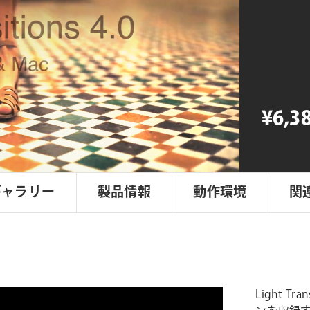
Transitio
Pack
4.0
個
¥6,3
ギャラリー
製品情報
動作環境
関
Light T