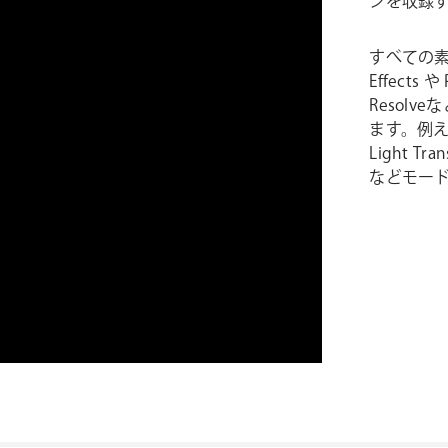
ンを収録
すべての素
Effects や
Resol
ます。例えば
Light T
などモー