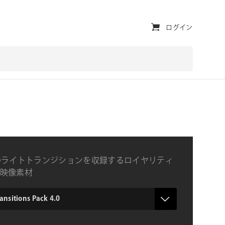
ユ
ログイン
ー
テ
ィ
リ
テ
ィ・
ナ
のライトトランジションを収録するロイヤリティ
ビ
映像素材
ゲ
ー