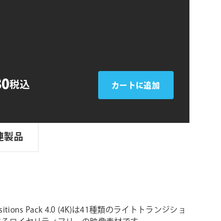
シ
ns
ョ
ン
80
税込
カートに追加
連製品
ransitions Pack 4.0 (4K)は41種類のライトトランジショ