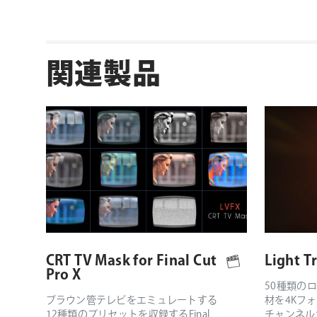
関連製品
CRT TV Mask for Final Cut
Light T
Pro X
50種類の
ブラウン管テレビをエミュレートする
材を4Kフ
12種類のプリセットを収録するFinal
チャンネル