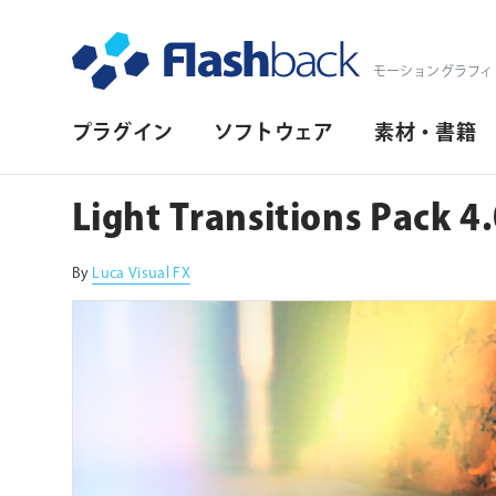
Flashback Japan Inc
モーショングラフィ
プ
プラグイン
ソフトウェア
素材・書籍
ラ
イ
Light Transitions Pack 4
マ
リ・
By
Luca Visual FX
ナ
ビ
ゲ
ー
シ