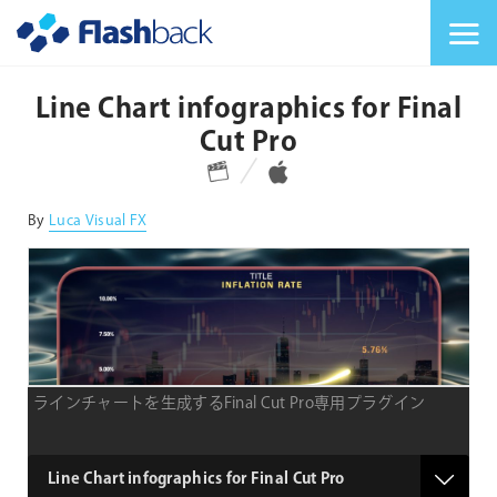
Flashback Japan Inc
メニューを切り替
Line Chart infographics for Final
Cut Pro
対応プラットフォーム
対応OS
By
Luca Visual FX
ラインチャートを生成するFinal Cut Pro専用プラグイン
type