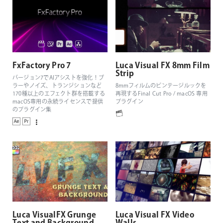
FxFactory Pro 7
Luca Visual FX 8mm Film
Strip
バージョン7でAIアシストを強化！ブ
ラーやノイズ、トランジションなど
8mmフィルムのビンテージルックを
170種以上のエフェクト群を搭載する
再現するFinal Cut Pro / macOS 専用
macOS専用の永続ライセンスで提供
プラグイン
のプラグイン集
Luca VisualFX Grunge
Luca Visual FX Video