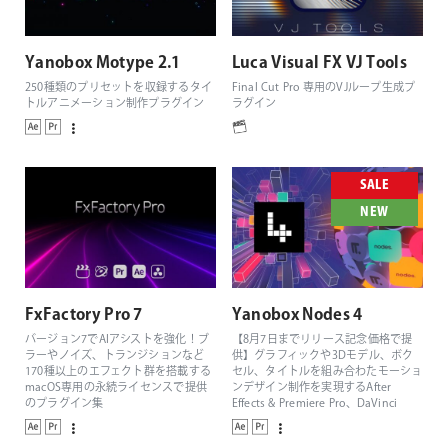
Yanobox Motype 2.1
Luca Visual FX VJ Tools
250種類のプリセットを収録するタイ
Final Cut Pro 専用のVJループ生成プ
トルアニメーション制作プラグイン
ラグイン
SALE
NEW
FxFactory Pro 7
Yanobox Nodes 4
バージョン7でAIアシストを強化！ブ
【8月7日までリリース記念価格で提
ラーやノイズ、トランジションなど
供】グラフィックや3Dモデル、ボク
170種以上のエフェクト群を搭載する
セル、タイトルを組み合わたモーショ
macOS専用の永続ライセンスで提供
ンデザイン制作を実現するAfter
のプラグイン集
Effects & Premiere Pro、DaVinci
Resolve、Final Cut Pro対応の3Dパー
ティクルジェネレーター