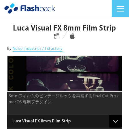
Flashback Japan Inc
メニューを切り替
Luca Visual FX 8mm Film Strip
対応プラットフォーム
対応OS
By
Noise Industries / FxFactory
8mmフィルムのビンテージルックを再現するFinal Cut Pro /
macOS 専用プラグイン
type