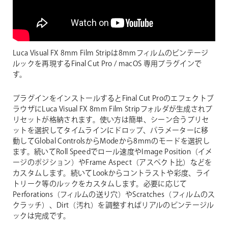
Luca Visual FX 8mm Film Stripは8mmフィルムのビンテージ
ルックを再現するFinal Cut Pro / macOS 専用プラグインで
す。
プラグインをインストールするとFinal Cut Proのエフェクトブ
ラウザにLuca Visual FX 8mm Film Stripフォルダが生成されプ
リセットが格納されます。使い方は簡単、シーン合うプリセ
ットを選択してタイムラインにドロップ、パラメーターに移
動してGlobal ControlsからModeから8mmのモードを選択し
ます。続いてRoll Speedでロール速度やImage Position（イメ
ージのポジション）やFrame Aspect（アスペクト比）などを
カスタムします。続いてLookからコントラストや彩度、ライ
トリーク等のルックをカスタムします。必要に応じて
Perforations（フィルムの送り穴）やScratches（フィルムのス
クラッチ）、Dirt（汚れ）を調整すればリアルのビンテージル
ックは完成です。