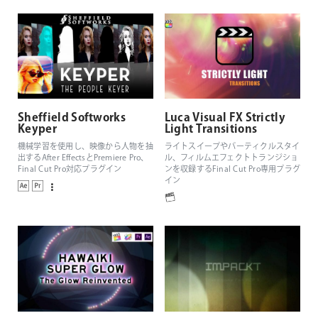
Sheffield Softworks
Luca Visual FX Strictly
Keyper
Light Transitions
機械学習を使用し、映像から人物を抽
ライトスイープやパーティクルスタイ
出するAfter EffectsとPremiere Pro、
ル、フィルムエフェクトトランジショ
Final Cut Pro対応プラグイン
ンを収録するFinal Cut Pro専用プラグ
イン