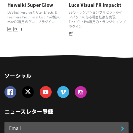
Hawaiki Super Glow
Luca Visual FX Impackt
DaVinci ResolveとAfter Effects &
33のトランジションプリセットがイ
Premiere Pro、Final Cut Pro対応の
ンパクトのある場面転換を実現！
macOS専用のグロープラグイン
Final Cut Pro専用のトランジションプ
ラグイン
ソーシャル
Follow us on Facebook
Follow us on Twitter
Follow us on YouTube
Follow us on Vimeo
Follow us on Instagram
ニュースレター登録
Email
登
ア