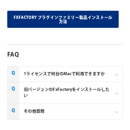
FXFACTORY プラグインファミリー製品インストール
方法
FAQ
1ライセンスで何台のMacで利用できますか
Noise Industries社製品、FxFactory プラグインファミ
旧バージョンのFxFactoryをインストールした
リー製品は、1ライセンスにつき1台のMacでのみ使用
い
できる製品です。
FxFactory 旧バージョンインストーラーページよりご
その他質問
利用のOSに対応するインストーラーをダウンロード
してください。なお、旧バージョンのインストーラー
は、サポート対象外となりますことご了承ください。