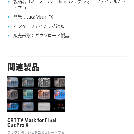
製品名ヨミ：スーパー 8mm ルック フォー ファイナルカッ
トプロ
開発：Luca Visual FX
インターフェイス：英語版
販売形態：ダウンロード製品
関連製品
CRT TV Mask for Final
Cut Pro X
ブラウン管テレビをエミュレートする