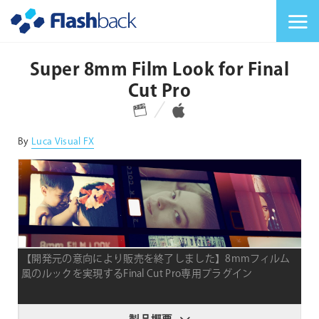
Flashback Japan Inc
メニューを切り替
Super 8mm Film Look for Final
Cut Pro
対応プラットフォーム
対応OS
By
Luca Visual FX
【開発元の意向により販売を終了しました】8mmフィルム
風のルックを実現するFinal Cut Pro専用プラグイン