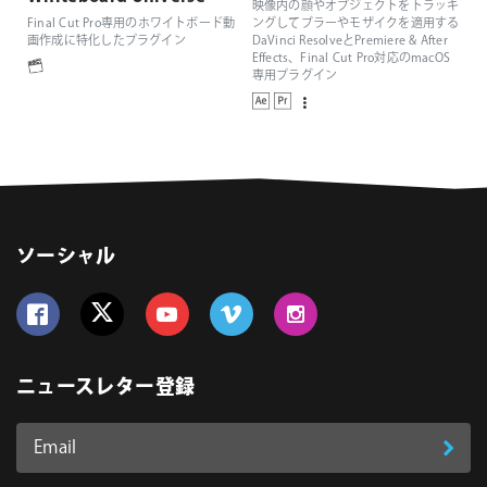
映像内の顔やオブジェクトをトラッキ
Final Cut Pro専用のホワイトボード動
ングしてブラーやモザイクを適用する
画作成に特化したプラグイン
DaVinci ResolveとPremiere & After
Effects、Final Cut Pro対応のmacOS
専用プラグイン
ソーシャル
Follow us on Facebook
Follow us on Twitter
Follow us on YouTube
Follow us on Vimeo
Follow us on Instagram
ニュースレター登録
Email
登
ア
ド