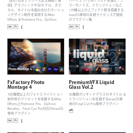
【8月7日までリリース記念価格で提
バージョン7でAIアシストを強化！ブ
供】グラフィックや3Dモデル、ボク
ラーやノイズ、トランジションなど
セル、タイトルを組み合わたモーショ
170種以上のエフェクト群を搭載する
ンデザイン制作を実現するAfter
macOS専用の永続ライセンスで提供
Effects & Premiere Pro、DaVinci
のプラグイン集
Resolve、Final Cut Pro対応の3Dパー
ティクルジェネレーター
FxFactory Photo
PremiumVFX Liquid
Montage 4
Glass Vol.2
160種類以上のフォトスライドショー
45種類のリキッドグラスのタイトル &
制作用のプリセットを収録するAfter
トランジションを収録するmacOS専
EffectsとPremiere Pro、DaVinci
用のFinal Cut Pro専用プラグイン
Resolve、Final Cut Pro対応のmacOS
専用プラグイン