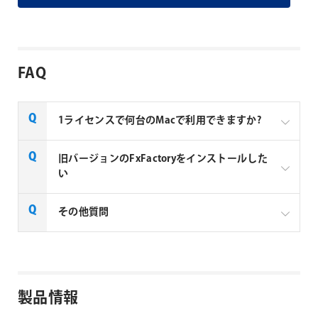
FAQ
1ライセンスで何台のMacで利用できますか?
Noise Industries社製品、FxFactory プラグインファミ
旧バージョンのFxFactoryをインストールした
リー製品は、1ライセンスにつき1台のMacでのみ使用
い
できる製品です。
FxFactory 旧バージョンインストーラーページよりご
その他質問
利用のOSに対応するインストーラーをダウンロード
してください。なお、旧バージョンのインストーラー
は、サポート対象外となりますことご了承ください。
Noise Industries社製品、FxFactory プラグイン
ファミリー製品 FAQ
FxFactory 旧バージョンインストーラー
製品情報