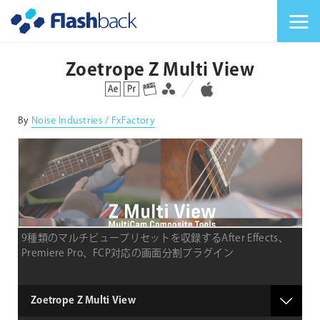
Flashback Japan Inc
メニューを切り替
Zoetrope Z Multi View
対応プラットフォーム
対応OS
By
Noise Industries / FxFactory
9種類のマルチビュープリセットを収録するAfter Effects、
Premiere Pro、FCP対応の画面分割プラグイン
product