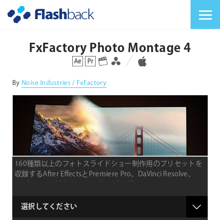
Flashback Japan Inc
メニューを切り替
FxFactory Photo Montage 4
対応プラットフォーム
対応OS
By
Noise Industries / FxFactory
160種類以上のフォトスライドショー制作用のプリセットを
収録するAfter EffectsとPremiere Pro、DaVinci Resolve、
Final Cut Pro対応のmacOS専用プラグイン
product