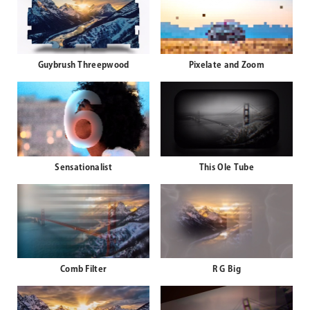
Guybrush Threepwood
Pixelate and Zoom
Sensationalist
This Ole Tube
Comb Filter
R G Big