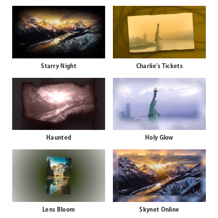
Starry Night
Charlie’s Tickets
Haunted
Holy Glow
Lens Bloom
Skynet Online