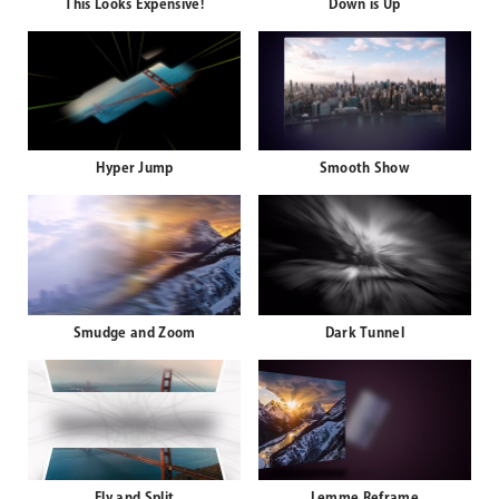
This Looks Expensive!
Down is Up
Hyper Jump
Smooth Show
Smudge and Zoom
Dark Tunnel
Fly and Split
Lemme Reframe