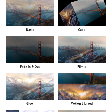
Basic
Cube
Fade In & Out
Filmic
Glow
Motion Blurred