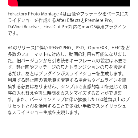
FxFactory Photo Montage 4は画像やフッテージをベースにス
ライドショーを作成するAfter EffectsとPremiere Pro、
DaVinci Resolve、Final Cut Pro対応のmacOS専用プラグイン
です。
V4のリリースに伴いJPEGやPNG、PSD、OpenEXR、HEICなど
多数のフォーマットに対応し、動画の利用も可能になりまし
た。旧バージョンから引き続きキーフレームの設定は不要で
す。静止画やフッテージの尺とトランジションの尺を設定す
るだけ、あとはプラグインがスライドショーを生成します。
利用する静止画の表示順を変更する場合もタイムラインを編
集する必要はありません、シンプルで直感的なUIを通じて順
序の入れ替えや再生時間をカスタマイズすることができま
す。また、バージョンアップに伴い拡張した160種類以上のプ
リセットとAIを活用することで少ない手数でスタイリッシュ
なスライドショー生成を実現します。