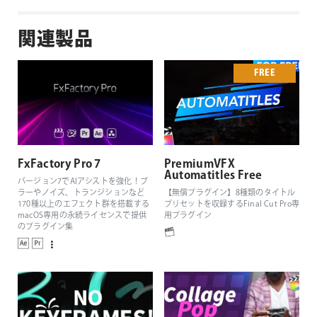
関連製品
FREE
FxFactory Pro 7
PremiumVFX
Automatitles Free
バージョン7でAIアシストを強化！ブ
ラーやノイズ、トランジションなど
【無償プラグイン】8種類のタイトル
170種以上のエフェクト群を搭載する
プリセットを収録するFinal Cut Pro専
macOS専用の永続ライセンスで提供
用プラグイン
のプラグイン集