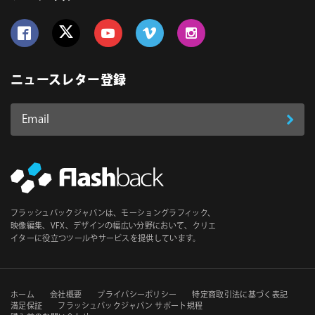
Follow us on Facebook
Follow us on Twitter
Follow us on YouTube
Follow us on Vimeo
Follow us on Instagram
ニュースレター登録
Email
登
ア
ド
録
レ
ス
*
必
フラッシュバックジャパンは、モーショングラフィック、
須
映像編集、VFX、デザインの幅広い分野において、クリエ
イターに役立つツールやサービスを提供しています。
セ
ホーム
会社概要
プライバシーポリシー
特定商取引法に基づく表記
満足保証
フラッシュバックジャパン サポート規程