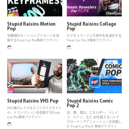
Stupid Raisins Motion
Stupid Raisins Collage
Pop
Pop
90種類のモーションプリセットを収
ビデオコラージュの制作を高速化する
録するFinal Cut Pro専用プラグイン
Final Cut Pro X専用プラグイン
Stupid Raisins VHS Pop
Stupid Raisins Comic
Pop 2
VHS風のレトロなエフェクトとタイト
ル、トランジションを収録するFinal
炎、煙、電光、エネルギー、シェイ
Cut Pro専用プラグイン
プ、ライン、など 60を超えるハンド
ドローイングアニメーションを収録し
た Final Cut Pro X 専用プラグイン