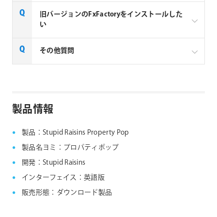
Noise Industries社製品、FxFactory プラグインファミ
旧バージョンのFxFactoryをインストールした
リー製品は、1ライセンスにつき1台のMacでのみ使用
い
できる製品です。
FxFactory 旧バージョンインストーラーページよりご
その他質問
利用のOSに対応するインストーラーをダウンロード
してください。なお、旧バージョンのインストーラー
は、サポート対象外となりますことご了承ください。
Noise Industries社製品、FxFactory プラグイン
ファミリー製品 FAQ
FxFactory 旧バージョンインストーラー
製品情報
製品：Stupid Raisins Property Pop
製品名ヨミ：プロパティポップ
開発：Stupid Raisins
インターフェイス：英語版
販売形態：ダウンロード製品