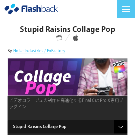
Flashback Japan Inc
メニューを切り替
Stupid Raisins Collage Pop
対応プラットフォーム
対応OS
By
Noise Industries / FxFactory
ビデオコラージュの制作を高速化するFinal Cut Pro X専用プ
ラグイン
type