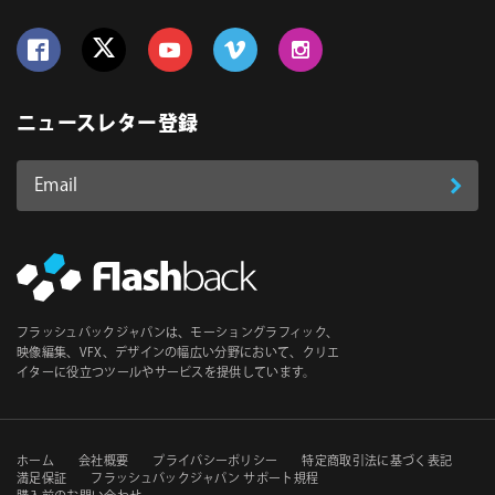
Follow us on Facebook
Follow us on Twitter
Follow us on YouTube
Follow us on Vimeo
Follow us on Instagram
ニュースレター登録
Email
登
ア
ド
録
レ
ス
*
必
フラッシュバックジャパンは、モーショングラフィック、
須
映像編集、VFX、デザインの幅広い分野において、クリエ
イターに役立つツールやサービスを提供しています。
セ
ホーム
会社概要
プライバシーポリシー
特定商取引法に基づく表記
満足保証
フラッシュバックジャパン サポート規程