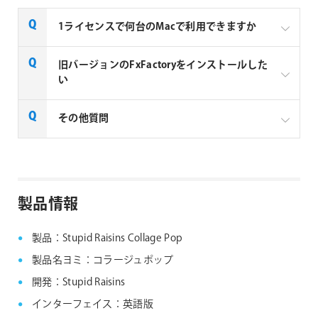
1ライセンスで何台のMacで利用できますか
Noise Industries社製品、FxFactory プラグインファミ
旧バージョンのFxFactoryをインストールした
リー製品は、1ライセンスにつき1台のMacでのみ使用
い
できる製品です。
FxFactory 旧バージョンインストーラーページよりご
その他質問
利用のOSに対応するインストーラーをダウンロード
してください。なお、旧バージョンのインストーラー
は、サポート対象外となりますことご了承ください。
Noise Industries社製品、FxFactory プラグイン
ファミリー製品 FAQ
FxFactory 旧バージョンインストーラー
製品情報
製品：Stupid Raisins Collage Pop
製品名ヨミ：コラージュポップ
開発：Stupid Raisins
インターフェイス：英語版