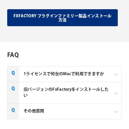
FXFACTORY プラグインファミリー製品インストール
方法
FAQ
1ライセンスで何台のMacで利用できますか
Noise Industries社製品、FxFactory プラグインファミ
旧バージョンのFxFactoryをインストールした
リー製品は、1ライセンスにつき1台のMacでのみ使用
い
できる製品です。
FxFactory 旧バージョンインストーラーページよりご
その他質問
利用のOSに対応するインストーラーをダウンロード
してください。なお、旧バージョンのインストーラー
は、サポート対象外となりますことご了承ください。