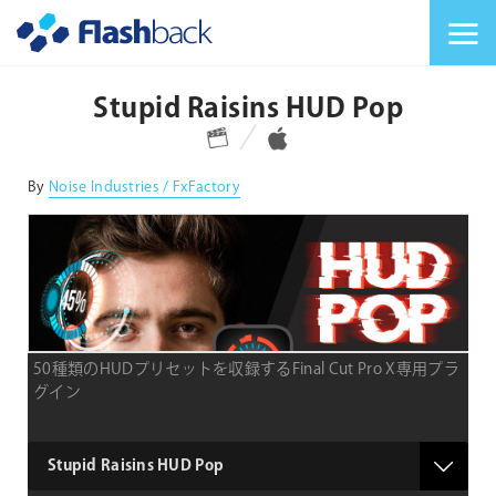
Flashback Japan Inc
メニューを切り替
Stupid Raisins HUD Pop
対応プラットフォーム
対応OS
By
Noise Industries / FxFactory
50種類のHUDプリセットを収録するFinal Cut Pro X専用プラ
グイン
type