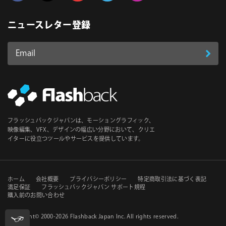
Follow us on Facebook
Follow us on Twitter
Follow us on YouTube
Follow us on Vimeo
Follow us on Instagram
ニュースレター登録
Email
登
ア
ド
録
レ
ス
*
必
フラッシュバックジャパンは、モーショングラフィック、
須
映像編集、VFX、デザインの幅広い分野において、クリエ
イターに役立つツールやサービスを提供しています。
セ
ホーム
会社概要
プライバシーポリシー
特定商取引法に基づく表記
満足保証
フラッシュバックジャパン サポート規程
購入前のお問い合わせ
カ
ン
Copyright© 2000-2026
Flashback Japan Inc
. All rights reserved.