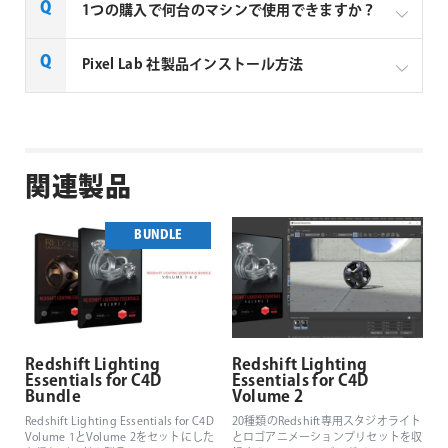
1つの購入で何台のマシンで使用できますか？
1つのご注文につき、2台までのマシンで使用する事が
Pixel Lab 社製品インストール方法
できます。
2台以上のマシンで使用したい場合は追加でもう1製品
インストール方法は以下のページをご参照ください。
ご注文いただく必要がございます。
Pixel Lab 社製品インストール方法
関連製品
BUNDLE
Redshift Lighting
Redshift Lighting
Essentials for C4D
Essentials for C4D
Bundle
Volume 2
Redshift Lighting Essentials for C4D
20種類のRedshift専用スタジオライト
Volume 1とVolume 2をセットにした
とロゴアニメーションプリセットを収