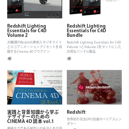
Redshift Lighting
Redshift Lighting
Essentials for C4D
Essentials for C4D
Volume 2
Bundle
20種類のRedshift専用スタジオライト
Redshift Lighting Essentials for C4D
とロゴアニメーションプリセットを収
Volume 1とVolume 2をセットにした
録するCinema 4Dプラグイン
お得なバンドル製品
実践と背景知識から学ぶ
Redshift
デザイナーのための
世界初の完全GPU加速のバイアスレン
CINEMA 4D 読本 vol.1
ダラー
最終出力である絵作りの手法とその背