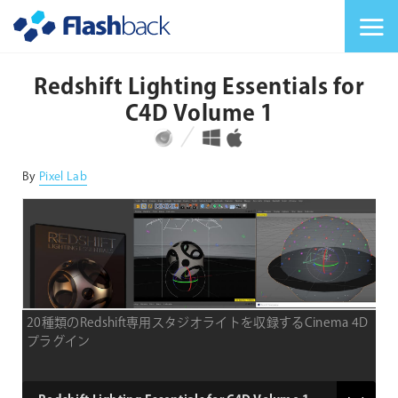
Flashback Japan Inc
メニューを切り替
Redshift Lighting Essentials for
C4D Volume 1
対応プラットフォーム
対応OS
By
Pixel Lab
20種類のRedshift専用スタジオライトを収録するCinema 4D
プラグイン
type