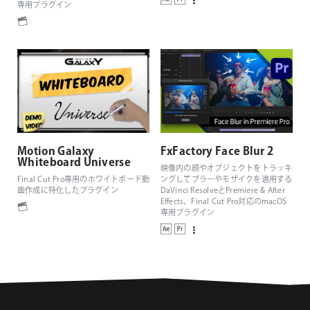
専用プラグイン
Motion Galaxy
FxFactory Face Blur 2
Whiteboard Universe
映像内の顔やオブジェクトをトラッキ
Final Cut Pro専用のホワイトボード動
ングしてブラーやモザイクを適用する
画作成に特化したプラグイン
DaVinci ResolveとPremiere & After
Effects、Final Cut Pro対応のmacOS
専用プラグイン