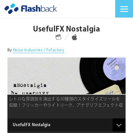
Flashback Japan Inc
メニューを切り替
UsefulFX Nostalgia
対応プラットフォーム
対応OS
By
Noise Industries / FxFactory
レトロな雰囲気を演出する30種類のスタイライズツールを
収録！フリッカーやライトリーク、アナグリフエフェクト収
録のFCPプラグイン
product