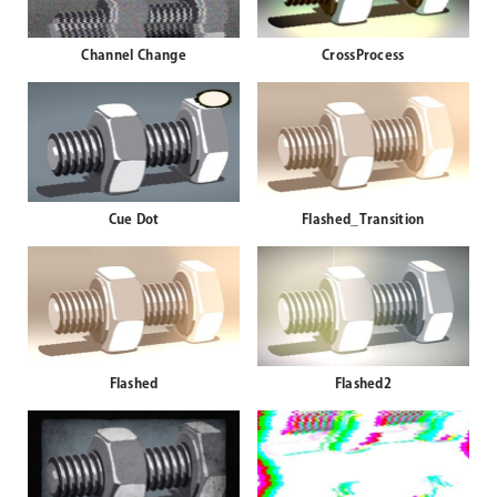
Channel Change
CrossProcess
Cue Dot
Flashed_Transition
Flashed
Flashed2