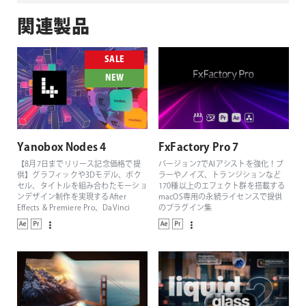
関連製品
SALE
NEW
Yanobox Nodes 4
FxFactory Pro 7
【8月7日までリリース記念価格で提
バージョン7でAIアシストを強化！ブ
供】グラフィックや3Dモデル、ボク
ラーやノイズ、トランジションなど
セル、タイトルを組み合わたモーショ
170種以上のエフェクト群を搭載する
ンデザイン制作を実現するAfter
macOS専用の永続ライセンスで提供
Effects & Premiere Pro、DaVinci
のプラグイン集
Resolve、Final Cut Pro対応の3Dパー
ティクルジェネレーター