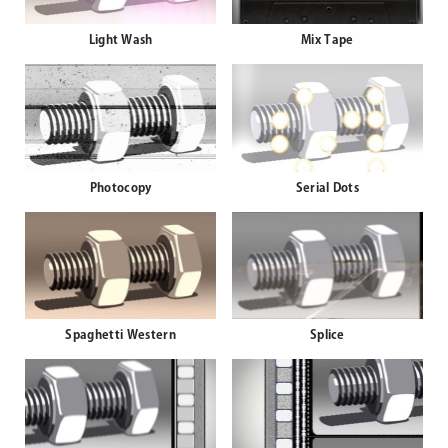
Light Wash
Mix Tape
Photocopy
Serial Dots
Spaghetti Western
Splice