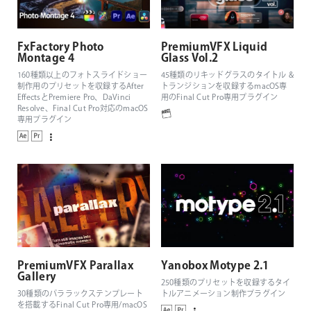
FxFactory Photo
PremiumVFX Liquid
Montage 4
Glass Vol.2
160種類以上のフォトスライドショー
45種類のリキッドグラスのタイトル &
制作用のプリセットを収録するAfter
トランジションを収録するmacOS専
EffectsとPremiere Pro、DaVinci
用のFinal Cut Pro専用プラグイン
Resolve、Final Cut Pro対応のmacOS
専用プラグイン
PremiumVFX Parallax
Yanobox Motype 2.1
Gallery
250種類のプリセットを収録するタイ
30種類のパララックステンプレート
トルアニメーション制作プラグイン
を搭載するFinal Cut Pro専用/macOS