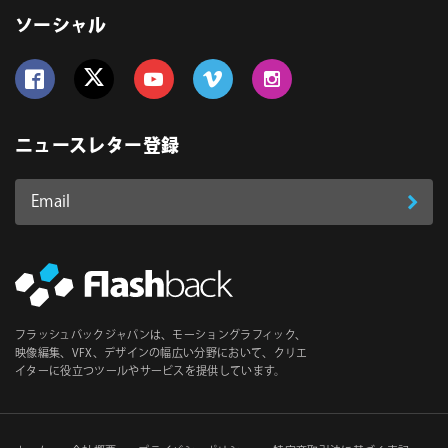
ソーシャル
Follow us on Facebook
Follow us on Twitter
Follow us on YouTube
Follow us on Vimeo
Follow us on Instagram
ニュースレター登録
Email
登
ア
ド
録
レ
ス
*
必
フラッシュバックジャパンは、モーショングラフィック、
須
映像編集、VFX、デザインの幅広い分野において、クリエ
イターに役立つツールやサービスを提供しています。