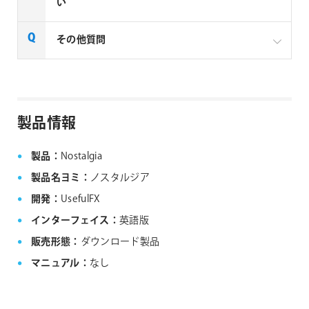
リー製品は、1ライセンスにつき1台のMacでのみ使用
い
できる製品です。
FxFactory 旧バージョンインストーラーページよりご
その他質問
利用のOSに対応するインストーラーをダウンロード
してください。なお、旧バージョンのインストーラー
は、サポート対象外となりますことご了承ください。
Noise Industries社製品、FxFactory プラグイン
ファミリー製品 FAQ
FxFactory 旧バージョンインストーラー
製品情報
製品：
Nostalgia
製品名ヨミ：
ノスタルジア
開発：
UsefulFX
インターフェイス：
英語版
販売形態：
ダウンロード製品
マニュアル：
なし