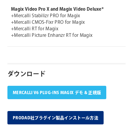
Magix Video Pro X and Magix Video Deluxe*
+Mercalli Stabilizr PRO for Magix
+Mercalli CMOS-Fixr PRO for Magix
+Mercalli RT for Magix
+Mercalli Picture Enhanzr RT for Magix
ダウンロード
MERCALLI V6 PLUG-INS MAGIX デモ & 正規版
PRODAD社プラグイン製品インストール方法