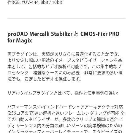
作RGB; YUV-444; 8bit / 10bit
proDAD Mercalli Stabilizr と CMOS-Fixr PRO
for Magix
両ブラグインは、実績がありさらに最適化することができ、
より安定し幅広い用途のイメージスタビライゼーションを基
本として、包括的なビデオ解析が可能です。この集中的なプ
ロセシング – 複雑なケースにのみ必要 – 非常に要求の多い環
境でも、安定したビデオを保証します。
リアルタイムプラグインと比べて、操作と使用事例の違い:
パフォーマンス:ハイエンドハードウェアアーキテクチャ対応
(256コアまで)速い解析と速いフレームレンダリングが可能
全
ての自動スタビライザーが、多数のクリップに簡単に適合
ビ
デオシーケンス内の分類の難しいゾーンの簡単検知のための
インタラクティブオーバーレイチャートで、スタビライズの