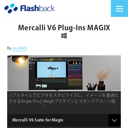
Flashback Japan Inc
メニューを切り替
Mercalli V6 Plug-Ins MAGIX
対応OS
By
proDAD
リアルタイムでビデオをスタビライズし、イメージを最適化
させるVegas ProとMagixプラグインとスタンドアローン版
をセットにしたお得なセット製品
type