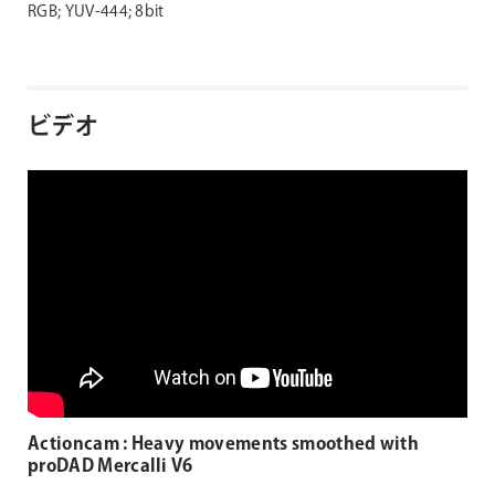
RGB; YUV-444; 8bit
ビデオ
Actioncam : Heavy movements smoothed with
proDAD Mercalli V6