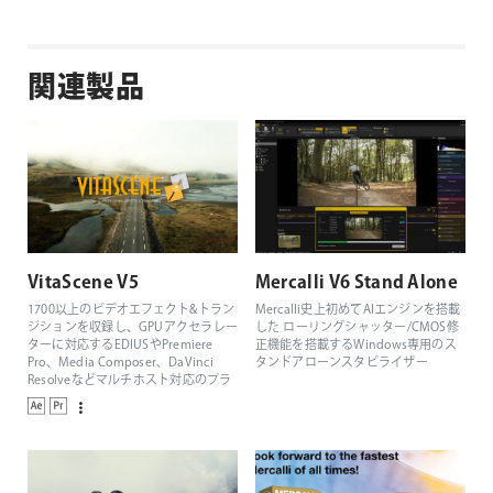
proDAD社製品よくある質問
関連製品
VitaScene V5
Mercalli V6 Stand Alone
1700以上のビデオエフェクト&トラン
Mercalli史上初めてAIエンジンを搭載
ジションを収録し、GPUアクセラレー
した ローリングシャッター/CMOS修
ターに対応するEDIUSやPremiere
正機能を搭載するWindows専用のス
Pro、Media Composer、DaVinci
タンドアローンスタビライザー
Resolveなどマルチホスト対応のプラ
グイン集