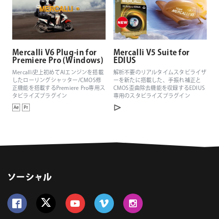
Mercalli V6 Plug-in for
Mercalli V5 Suite for
Premiere Pro (Windows)
EDIUS
Mercalli史上初めてAIエンジンを搭載
解析不要のリアルタイムスタビライザ
したローリングシャッター/CMOS修
ーを新たに搭載した、手振れ補正と
正機能を搭載するPremiere Pro専用ス
CMOS歪曲除去機能を収録するEDIUS
タビライズプラグイン
専用のスタビライズプラグイン
ソーシャル
Follow us on Facebook
Follow us on Twitter
Follow us on YouTube
Follow us on Vimeo
Follow us on Instagram