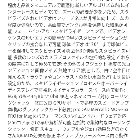
程度と品質をマニュアルで最適化
新しいアルゴリズム(特にイ
ンターレースビデオで)で、ズームの必要が少ないため、スタ
ビライズされたビデオはシャープネスが非常に向上
ズームの
程度が少ないので、高画質でアングル幅を保持した結果が可
能
フェードイン/アウトスタビライゼーションで、ビデオシー
ケンスの短いエリアの簡単かつ早いスタビライゼーションが
クリップの接合なしで可能
球体ビデオは170° まで球体ビュ
ーを保持してスタビライズ可能
立体3D映像もスタビライズ可
能
多数のレンズのカメラプロファイルの包括的な設定
これら
の障害に対して極めて安定:
その他のオブジェクト
極度の光コ
ンディション
画像ノイズ
無地エリア(例として、白い空や目に
見えるストラクチャやコントラストのない水面など)
より良い
設定のため、スタビライゼーションプロセスをオーバーレイ
ディスプレイで可視化
ネイティブカラースペース内で動作:
RGB; YUV-444; 8bit/10bit
4Kとシネマスコープ対応
ローリン
グシャッター修正改良
GPUサポートで処理のスピードアップ
(準拠のグラフィックカード必要)
proDAD Mercalli CMOS-Fixr
PRO for Magix
パフォーマンス:ハイエンドハードウェア対応
(256コアまで)で早い解析が可能
包括的で集約的なローリング
シャッター修正
スキュー、ウォブルやジェロ効果などのたく
さんのCMOS効果も修正
ネイティブカラースペース内で動作: