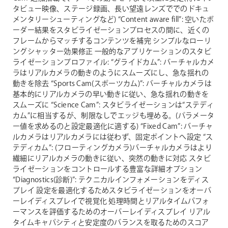
タビュー映像、ステージ録画、長い望遠レンズででのドキュ
メンタリーシューティングなど)
“Content aware fill”: 空いたボ
ーダー結果をスタビライゼーションプロセスの間に、近くの
フレームからマッチするコンテンツを補完
シンプルなローリ
ングシャッター効果修正
一般的なアプリケーションのスタビ
ライゼーションプロファイル:
“グライドカム”: バーチャルカメ
ラはリアルカメラの動きのようにスムーズにし、急な揺れの
動きを除去
“Sports Cam(スポーツカム)”: バーチャルカメラは
基本的にリアルカメラの早い動きに従い、急な揺れの動きを
スムーズに
“Science Cam”: スタビライゼーションは“ステディ
カム”に相当するが、制限なしでエッジも埋める。(パラメータ
ー値を求めるのと設定最適化に適する)
“Fixed Cam”: バーチャ
ルカメラはリアルカメラには従わず、固定ポイントへ設定
“ス
テディカム”: (フローティングカメラ)バーチャルカメラはより
繊細にリアルカメラの動きに従い、突然の動きに対応
スタビ
ライゼーションをコントロールする豊富な詳細オプション
“Diagnostics(診断)”: テクニカルインフォメーションをディス
プレイ
設定を最適化するためスタビライゼーションをオーバ
ーレイディスプレイで視覚化
処理時間とリアルタイムパフォ
ーマンスを評価するためのオーバーレイディスプレイ
リアル
タイムキャパシティと安定度のバランスを取るためのスコア