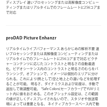
ディスプレイ
速いプロセッシングまたは高解像度コンピュー
ティングまたはリアルタイムでのフレームレートに256コアま
で対応
proDAD Picture Enhanzr
リアルタイムライブパフォーマンス
あらかじめの解析不要
速
いプロセッシングまたは高解像度コンピューティングまたは
リアルタイムでのフレームレートに256コアまで対応
ピクチ
ャーコンテンツに応じたコントラストと明るさの自動最適
化。ビデオシーケンス内のコントラストと明るさのむらをバ
ランシング。オプションで、イメージは個別のエリアに分け
られる。これにより(例として)空と地上との違いなどを処理す
ることが可能。
明るさ、ダイナミクスおよび彩度は、手動で
追加して微調整可能。
“Safe Colors(セーフカラー)”でYUVリミ
ット内に値をおさめる。このオプショナル設定は、この範囲
の値が正しくディスプレイされないので、スタジオや放送環
境によっては重要となる。
ネイティブカラースペース内で動