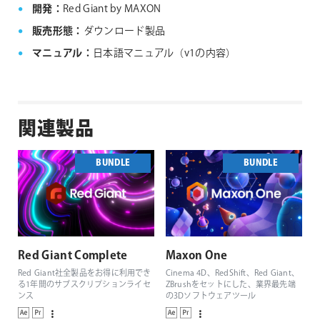
開発：
Red Giant by MAXON
販売形態：
ダウンロード製品
マニュアル：
日本語マニュアル（v1の内容）
関連製品
BUNDLE
BUNDLE
Red Giant Complete
Maxon One
Red Giant社全製品をお得に利用でき
Cinema 4D、RedShift、Red Giant、
る1年間のサブスクリプションライセ
ZBrushをセットにした、業界最先端
ンス
の3Dソフトウェアツール