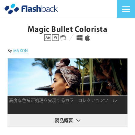
Flashback Japan Inc
メニューを切り替
Magic Bullet Colorista
対応プラットフォーム
対応OS
By
MAXON
高度な色補正処理を実現するカラーコレクションツール
製品概要