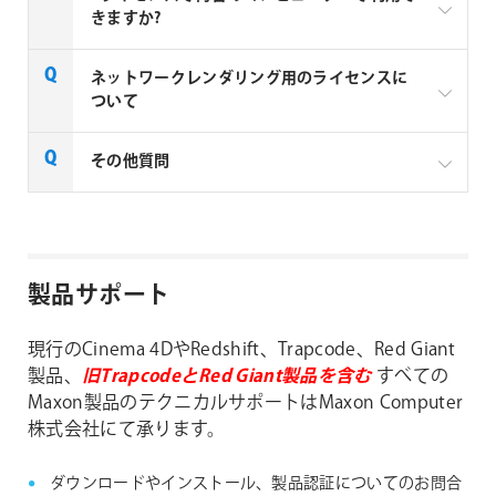
製品、
旧TrapcodeとRed Giant製品を含む
すべての
きますか?
Maxon製品のテクニカルサポートはMaxon Computer
株式会社にて承ります。
ネットワークレンダリング用のライセンスに
ついて
Red Giant / Trapcode 社製品は、1ライセンス (1つ
ダウンロードやインストール、製品認証について
のシリアルNo.) につき、1台のコンピューターで使
のお問合せはフラッシュバックジャパンにて承り
用頂けます。(ライセンス（シリアルNo.) は、
その他質問
ます。
Windows と Macintosh 共通で使用できるハイブリ
Maxon社製品(Cinema 4D, Red Giant, Trapcode)
ッド仕様です)
のレンダーライセンスについて
フラッシュバックジャパンの【
テクニカルサポート
】
インストールは、1ライセンスにつき、2台のコン
よりお問合せください。
Red Giant社製品よくある質問
ピューター (デスクトップ、ノートパソコン、OSの
組み合わせは自由) に行えますが、2台のマシンで
製品サポート
製品の仕様や使い方など、技術的なサポートなど
同時に使用することは許可されておりません。例
やお問合せにつきましてはMaxon Computer株式
えば3台のコンピューターで同時に利用する場合は
会社にて承ります。
現行のCinema 4DやRedshift、Trapcode、Red Giant
3ライセンス必要になります。(ボリュームライセ
ンスプログラムを除きます)
製品、
旧TrapcodeとRed Giant製品を含む
すべての
Maxon Computer株式会社の【
MAXON Product
Maxon製品のテクニカルサポートはMaxon Computer
Support Center
】よりお問合せください。
株式会社にて承ります。
ダウンロードやインストール、製品認証についてのお問合