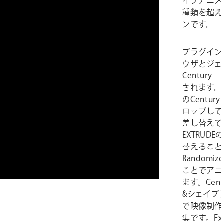
イプアニメ
種類を超える
ンです。
プラグインを
ウザとジ
Centur
されます
のCentu
ロップし
差し替えてO
EXTRUDE
替えることも
Randomi
ことでア
ます。Cent
&シェイ
で映像制
集です。FxFa