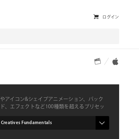
ユ
ログイン
ー
テ
ィ
対応プラットフォーム
対応OS
リ
テ
ィ・
ナ
やアイコン&シェイプアニメーション、バック
ビ
ド、エフェクトなど100種類を超えるプリセッ
るFinal Cut Pro専用プラグイン
ゲ
ー