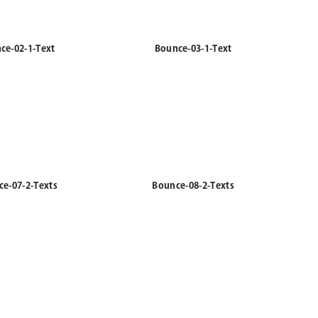
ce-02-1-Text
Bounce-03-1-Text
e-07-2-Texts
Bounce-08-2-Texts
uous-01-1-Text
Continuous-02-1-Text