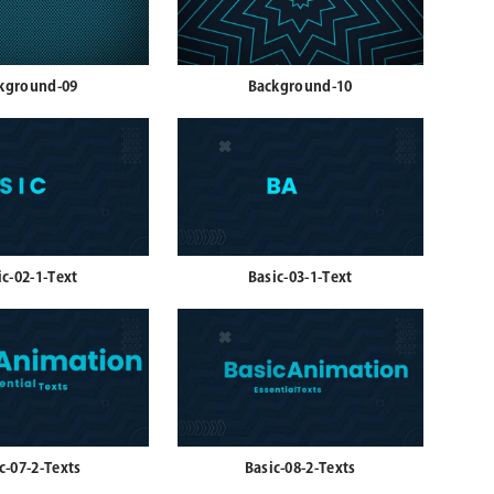
kground-09
Background-10
ic-02-1-Text
Basic-03-1-Text
c-07-2-Texts
Basic-08-2-Texts