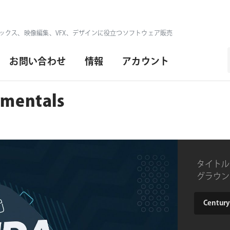
ックス、映像編集、VFX、デザインに役立つソフトウェア販売
お問い合わせ
情報
アカウント
amentals
タイトル
グラウン
トを収録す
type
Century