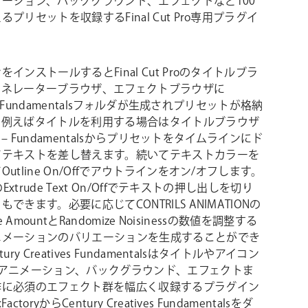
ーション、バックグラウンド、エフェクトなど100
プリセットを収録するFinal Cut Pro専用プラグイ
インストールするとFinal Cut Proのタイトルブラ
ェネレーターブラウザ、エフェクトブラウザに
y – Fundamentalsフォルダが生成されプリセットが格納
。例えばタイトルを利用する場合はタイトルブラウザ
ry – Fundamentalsからプリセットをタイムラインにド
てテキストを差し替えます。続いてテキストカラーを
utline On/Offでアウトラインをオン/オフします。
のExtrude Text On/Offでテキストの押し出しを切り
できます。必要に応じてCONTRILS ANIMATIONの
ze AmountとRandomize Noisinessの数値を調整する
ニメーションのバリエーションを生成することができ
ury Creatives Fundamentalsはタイトルやアイコン
プアニメーション、バックグラウンド、エフェクトま
作に必須のエフェクト群を幅広く収録するプラグイン
ctoryからCentury Creatives Fundamentalsをダ