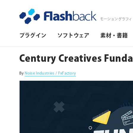
Flashback Japan Inc
モーショングラフィ
プ
プラグイン
ソフトウェア
素材・書籍
ラ
イ
Century Creatives Fund
マ
リ・
By
Noise Industries / FxFactory
ナ
ビ
ゲ
ー
シ