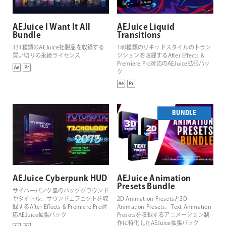
AEJuice I Want It All
AEJuice Liquid
Bundle
Transitions
131種類のAEJuice社製品を収録する
140種類のリキッドスタイルのトラン
買い切りの永続ライセンス
ジションを収録するAfter Effects &
Premiere Pro対応のAEJuice拡張パッ
ク
BUNDLE
AEJuice Cyberpunk HUD
AEJuice Animation
Presets Bundle
サイバーパンク風のバックグラウンド
やタイトル、サウンドエフェクトを収
2D Animation Presetsと3D
録するAfter Effects & Premiere Pro対
Animation Presets、Text Animation
応AEJuice拡張パック
Presetsを収録するアニメーション制
作に特化したAEJuice拡張パック