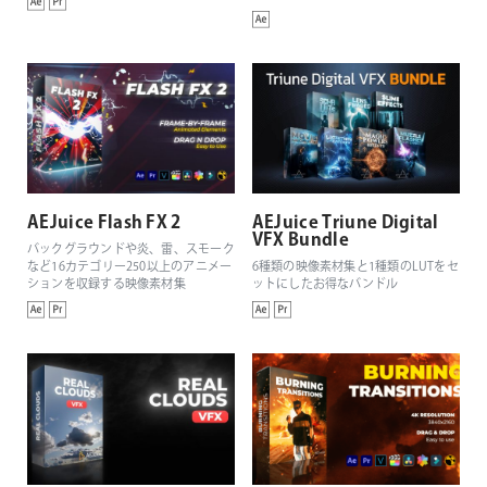
AEJuice Flash FX 2
AEJuice Triune Digital
VFX Bundle
バックグラウンドや炎、雷、スモーク
など16カテゴリー250以上のアニメー
6種類の映像素材集と1種類のLUTをセ
ションを収録する映像素材集
ットにしたお得なバンドル