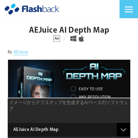
Flashback Japan Inc
メニューを切り替
AEJuice AI Depth Map
対応プラットフォーム
対応OS
By
AEJuice
イメージからデプスマップを生成するAIベースのソフトウェ
ア
type