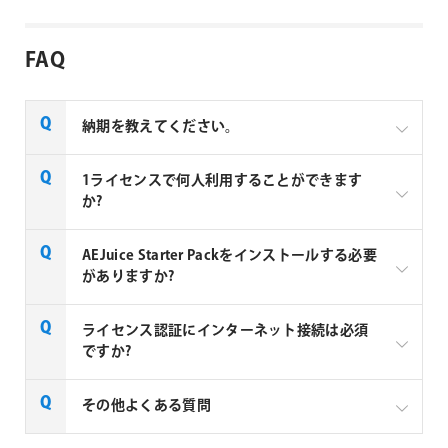
FAQ
納期を教えてください。
AEJuice社の全製品はご注文から1～2営業日での納品
1ライセンスで何人利用することができます
となります。
か?
AEJuice 社製品は1ユーザーあたり1ライセンス必要と
AEJuice Starter Packをインストールする必要
なります。2ユーザーが利用する場合は2ライセンス必
がありますか?
要となります。
AEJuice拡張パックのご利用には、AEJuice Starter
ライセンス認証にインターネット接続は必須
Packが必須となります。AEJuice Starter Packをイン
ですか?
ストールすることで、AEJuice Pack Managerがインス
トールされ、Pack Manager上で拡張パックのインス
AEJuice 社製品のライセンス認証と製品のご利用に
その他よくある質問
トールやライセンス認証が可能になります。
は、インターネット接続が必須となります。