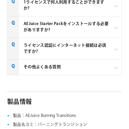
AEJuice社の全製品はご注文から1～2営業日での納品
1ライセンスで何人利用することができます
となります。
か?
AEJuice 社製品は1ユーザーあたり1ライセンス必要と
AEJuice Starter Packをインストールする必要
なります。2ユーザーが利用する場合は2ライセンス必
がありますか?
要となります。
AEJuice拡張パックのご利用には、AEJuice Starter
ライセンス認証にインターネット接続は必須
Packが必須となります。AEJuice Starter Packをイン
ですか?
ストールすることで、AEJuice Pack Managerがインス
トールされ、Pack Manager上で拡張パックのインス
AEJuice 社製品のライセンス認証と製品のご利用に
その他よくある質問
トールやライセンス認証が可能になります。
は、インターネット接続が必須となります。
AEJuice社製品 FAQ
製品情報
製品：AEJuice Burning Transitions
製品名ヨミ：バーニングトランジション