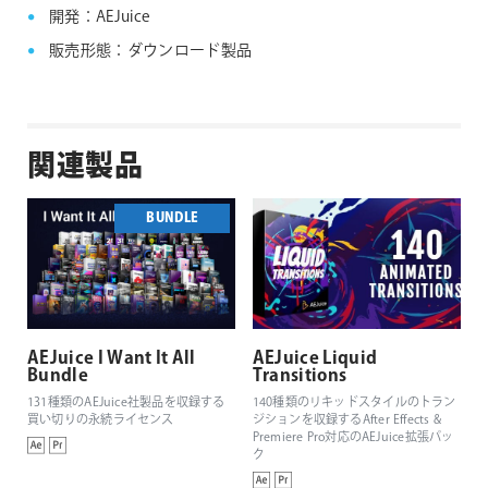
開発：AEJuice
販売形態：ダウンロード製品
関連製品
BUNDLE
AEJuice I Want It All
AEJuice Liquid
Bundle
Transitions
131種類のAEJuice社製品を収録する
140種類のリキッドスタイルのトラン
買い切りの永続ライセンス
ジションを収録するAfter Effects &
Premiere Pro対応のAEJuice拡張パッ
ク