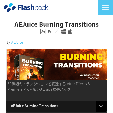
Flashback Japan Inc
メニューを切り替
AEJuice Burning Transitions
対応プラットフォーム
対応OS
By
AEJuice
50種類のトランジションを収録する After Effects &
Premiere Pro対応のAEJuice拡張パック
type