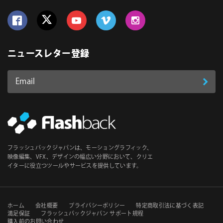
Follow us on Facebook
Follow us on Twitter
Follow us on YouTube
Follow us on Vimeo
Follow us on Instagram
ニュースレター登録
Email
登
ア
ド
録
レ
ス
*
必
フラッシュバックジャパンは、モーショングラフィック、
須
映像編集、VFX、デザインの幅広い分野において、クリエ
イターに役立つツールやサービスを提供しています。
セ
ホーム
会社概要
プライバシーポリシー
特定商取引法に基づく表記
満足保証
フラッシュバックジャパン サポート規程
購入前のお問い合わせ