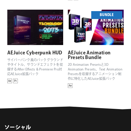
BUNDLE
AEJuice Cyberpunk HUD
AEJuice Animation
Presets Bundle
サイバーパンク風のバックグラウンド
やタイトル、サウンドエフェクトを収
2D Animation Presetsと3D
録するAfter Effects & Premiere Pro対
Animation Presets、Text Animation
応AEJuice拡張パック
Presetsを収録するアニメーション制
作に特化したAEJuice拡張パック
ソーシャル