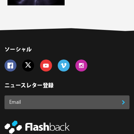
ソーシャル
Follow us on Facebook
Follow us on Twitter
Follow us on YouTube
Follow us on Vimeo
Follow us on Instagram
ニュースレター登録
Email
登
ア
ド
録
レ
ス